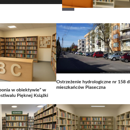
Ostrzeżenie hydrologiczne nr 158 d
mieszkańców Piaseczna
onia w obiektywie” w
stiwalu Pięknej Książki