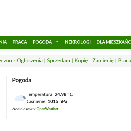
NIA
PRACA
POGODA
NEKROLOGI
DLA MIESZKAŃ
eczno - Ogłoszenia | Sprzedam | Kupię | Zamienię | Prac
Pogoda
Temperatura:
24.98 °C
Ciśnienie:
1015 hPa
Źródło danych:
OpenWeather