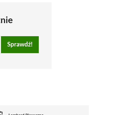
znie
Sprawdź!