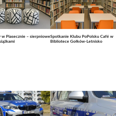
y w Piasecznie – sierpniowe
Spotkanie Klubu PoPolsku Café w
siążkami
Bibliotece Gołków-Letnisko