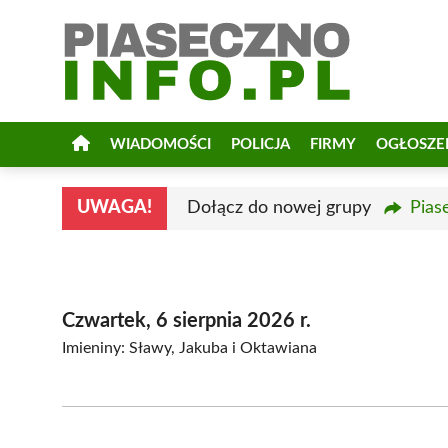
Przejdź
do
treści
WIADOMOŚCI
POLICJA
FIRMY
OGŁOSZE
UWAGA!
Dołącz do nowej grupy
Pias
Czwartek, 6 sierpnia 2026 r.
Imieniny: Sławy, Jakuba i Oktawiana