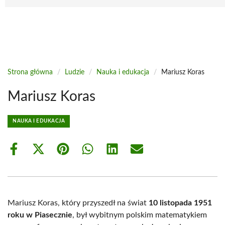
Strona główna
/
Ludzie
/
Nauka i edukacja
/
Mariusz Koras
Mariusz Koras
NAUKA I EDUKACJA
Share
Share
Share
Share
Share
Share
on
on
on
on
on
on
Facebook
X
Pinterest
WhatsApp
LinkedIn
Email
(Twitter)
Mariusz Koras, który przyszedł na świat
10 listopada 1951
roku w Piasecznie
, był wybitnym polskim matematykiem