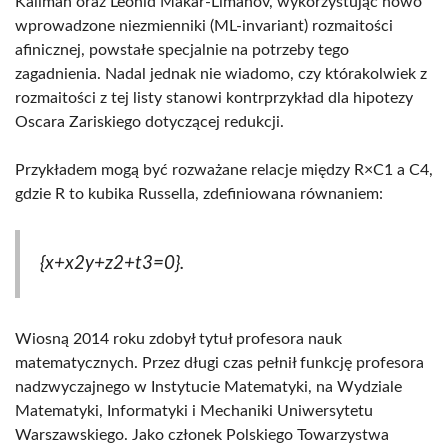
Kaliman oraz Leonid Makar-Limanov, wykorzystując nowo
wprowadzone niezmienniki (ML-invariant) rozmaitości
afinicznej, powstałe specjalnie na potrzeby tego
zagadnienia. Nadal jednak nie wiadomo, czy którakolwiek z
rozmaitości z tej listy stanowi kontrprzykład dla hipotezy
Oscara Zariskiego dotyczącej redukcji.
Przykładem mogą być rozważane relacje między R×C1 a C4,
gdzie R to kubika Russella, zdefiniowana równaniem:
{x+x2y+z2+t3=0}.
Wiosną 2014 roku zdobył tytuł profesora nauk
matematycznych. Przez długi czas pełnił funkcję profesora
nadzwyczajnego w Instytucie Matematyki, na Wydziale
Matematyki, Informatyki i Mechaniki Uniwersytetu
Warszawskiego. Jako członek Polskiego Towarzystwa