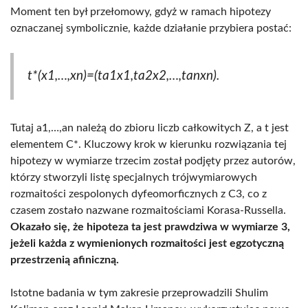
Moment ten był przełomowy, gdyż w ramach hipotezy
oznaczanej symbolicznie, każde działanie przybiera postać:
t*(x1,…,xn)=(ta1x1,ta2x2,…,tanxn).
Tutaj a1,…,an należą do zbioru liczb całkowitych Z, a t jest
elementem C*. Kluczowy krok w kierunku rozwiązania tej
hipotezy w wymiarze trzecim został podjęty przez autorów,
którzy stworzyli listę specjalnych trójwymiarowych
rozmaitości zespolonych dyfeomorficznych z C3, co z
czasem zostało nazwane rozmaitościami Korasa-Russella.
Okazało się, że hipoteza ta jest prawdziwa w wymiarze 3,
jeżeli każda z wymienionych rozmaitości jest egzotyczną
przestrzenią afiniczną.
Istotne badania w tym zakresie przeprowadzili Shulim