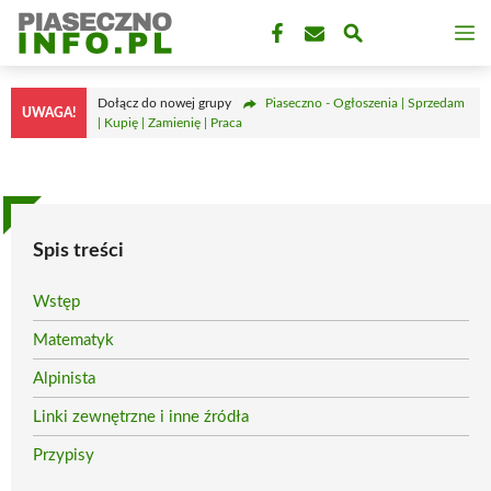
Przejdź
M
do
treści
Dołącz do nowej grupy
Piaseczno - Ogłoszenia | Sprzedam
UWAGA!
| Kupię | Zamienię | Praca
Spis treści
Wstęp
Matematyk
Alpinista
Linki zewnętrzne i inne źródła
Przypisy