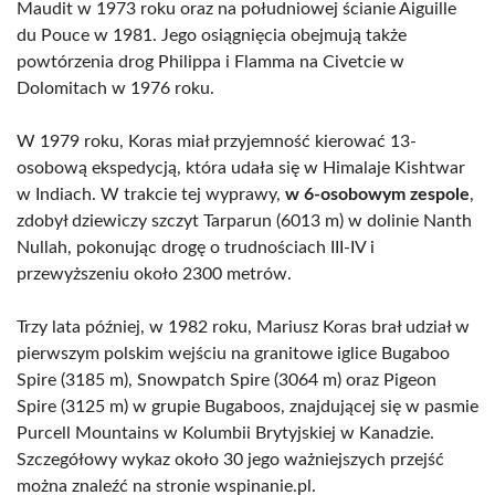
Maudit w 1973 roku oraz na południowej ścianie Aiguille
du Pouce w 1981. Jego osiągnięcia obejmują także
powtórzenia drog Philippa i Flamma na Civetcie w
Dolomitach w 1976 roku.
W 1979 roku, Koras miał przyjemność kierować 13-
osobową ekspedycją, która udała się w Himalaje Kishtwar
w Indiach. W trakcie tej wyprawy,
w 6-osobowym zespole
,
zdobył dziewiczy szczyt Tarparun (6013 m) w dolinie Nanth
Nullah, pokonując drogę o trudnościach III-IV i
przewyższeniu około 2300 metrów.
Trzy lata później, w 1982 roku, Mariusz Koras brał udział w
pierwszym polskim wejściu na granitowe iglice Bugaboo
Spire (3185 m), Snowpatch Spire (3064 m) oraz Pigeon
Spire (3125 m) w grupie Bugaboos, znajdującej się w pasmie
Purcell Mountains w Kolumbii Brytyjskiej w Kanadzie.
Szczegółowy wykaz około 30 jego ważniejszych przejść
można znaleźć na stronie wspinanie.pl.