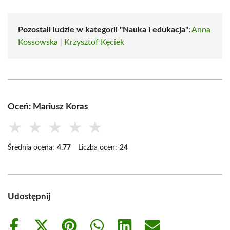
Pozostali ludzie w kategorii "Nauka i edukacja":
Anna
Kossowska
|
Krzysztof Kęciek
Oceń: Mariusz Koras
★
★
★
★
★
Średnia ocena:
4.77
Liczba ocen:
24
Udostępnij
Share
Share
Share
Share
Share
Share