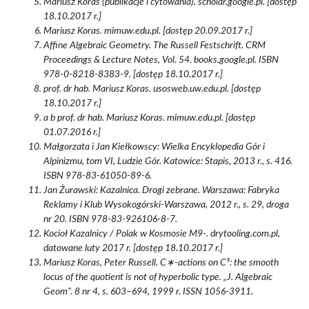
Mariusz Koras (publikacje i cytowania). scholar.google.pl. [dostęp
18.10.2017 r.]
Mariusz Koras. mimuw.edu.pl. [dostęp 20.09.2017 r.]
Affine Algebraic Geometry. The Russell Festschrift. CRM
Proceedings & Lecture Notes, Vol. 54. books.google.pl. ISBN
978-0-8218-8383-9. [dostęp 18.10.2017 r.]
prof. dr hab. Mariusz Koras. usosweb.uw.edu.pl. [dostęp
18.10.2017 r.]
a b prof. dr hab. Mariusz Koras. mimuw.edu.pl. [dostęp
01.07.2016 r.]
Małgorzata i Jan Kiełkowscy: Wielka Encyklopedia Gór i
Alpinizmu, tom VI, Ludzie Gór. Katowice: Stapis, 2013 r., s. 416.
ISBN 978-83-61050-89-6.
Jan Żurawski: Kazalnica. Drogi zebrane. Warszawa: Fabryka
Reklamy i Klub Wysokogórski-Warszawa, 2012 r., s. 29, droga
nr 20. ISBN 978-83-926106-8-7.
Kocioł Kazalnicy / Polak w Kosmosie M9-. drytooling.com.pl,
datowane luty 2017 r. [dostęp 18.10.2017 r.]
Mariusz Koras, Peter Russell. C∗-actions on C³: the smooth
locus of the quotient is not of hyperbolic type. „J. Algebraic
Geom”. 8 nr 4, s. 603–694, 1999 r. ISSN 1056-3911.