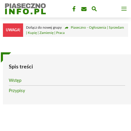
Przejdź
M
do
treści
Dołącz do nowej grupy
Piaseczno - Ogłoszenia | Sprzedam
UWAGA!
| Kupię | Zamienię | Praca
Spis treści
Wstęp
Przypisy