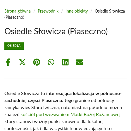
Strona główna
/
Przewodnik
/
Inne obiekty
/
Osiedle Słowicza
(Piaseczno)
Osiedle Słowicza (Piaseczno)
OSIEDLA
Share
Share
Share
Share
Share
Share
on
on
on
on
on
on
Facebook
X
Pinterest
WhatsApp
LinkedIn
Email
(Twitter)
Osiedle Słowicza to
interesująca lokalizacja w północno-
zachodniej części Piaseczna.
Jego granice od północy
zamyka wieś Stara Iwiczna, natomiast na południu można
znaleźć
kościół pod wezwaniem Matki Bożej Różańcowej
,
który stanowi ważny punkt zarówno dla lokalnej
społeczności, jak i dla wszystkich odwiedzających to