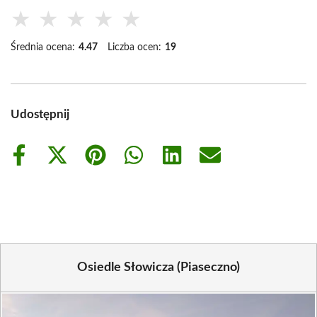
★
★
★
★
★
Średnia ocena:
4.47
Liczba ocen:
19
Udostępnij
Share
Share
Share
Share
Share
Share
on
on
on
on
on
on
Facebook
X
Pinterest
WhatsApp
LinkedIn
Email
(Twitter)
Osiedle Słowicza (Piaseczno)