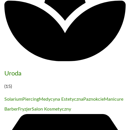
Uroda
(15)
Solarium
Piercing
Medycyna Estetyczna
Paznokcie
Manicure
Barber
Fryzjer
Salon Kosmetyczny