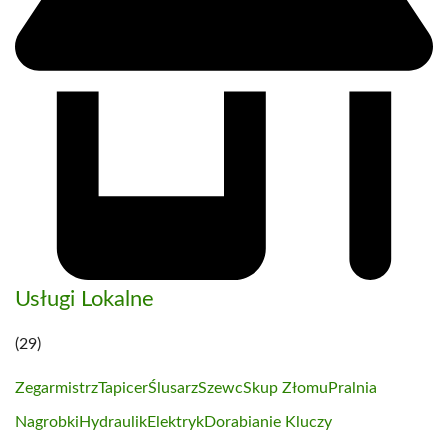
Usługi Lokalne
(29)
Zegarmistrz
Tapicer
Ślusarz
Szewc
Skup Złomu
Pralnia
Nagrobki
Hydraulik
Elektryk
Dorabianie Kluczy