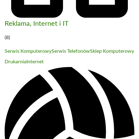
Reklama, Internet i IT
(8)
Serwis Komputerowy
Serwis Telefonów
Sklep Komputerowy
Drukarnia
Internet