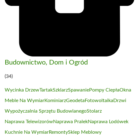
Budownictwo, Dom i Ogród
(34)
Wycinka Drzew
Tartak
Szklarz
Spawanie
Pompy Ciepła
Okna
Meble Na Wymiar
Kominiarz
Geodeta
Fotowoltaika
Drzwi
Wypożyczalnia Sprzętu Budowlanego
Stolarz
Naprawa Telewizorów
Naprawa Pralek
Naprawa Lodówek
Kuchnie Na Wymiar
Remonty
Sklep Meblowy