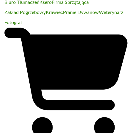
Biuro Tłumaczeń
Ksero
Firma Sprzątająca
Zakład Pogrzebowy
Krawiec
Pranie Dywanów
Weterynarz
Fotograf