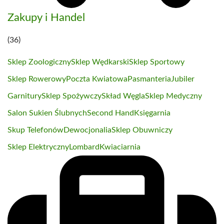
Zakupy i Handel
(36)
Sklep Zoologiczny
Sklep Wędkarski
Sklep Sportowy
Sklep Rowerowy
Poczta Kwiatowa
Pasmanteria
Jubiler
Garnitury
Sklep Spożywczy
Skład Węgla
Sklep Medyczny
Salon Sukien Ślubnych
Second Hand
Księgarnia
Skup Telefonów
Dewocjonalia
Sklep Obuwniczy
Sklep Elektryczny
Lombard
Kwiaciarnia