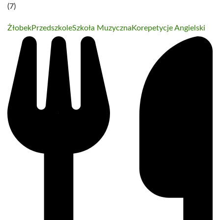
(7)
Żłobek
Przedszkole
Szkoła Muzyczna
Korepetycje Angielski