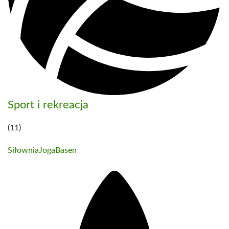
Sport i rekreacja
(11)
Siłownia
Joga
Basen