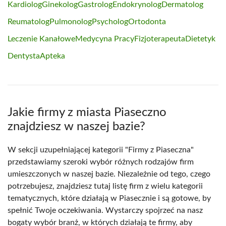
Kardiolog
Ginekolog
Gastrolog
Endokrynolog
Dermatolog
Reumatolog
Pulmonolog
Psycholog
Ortodonta
Leczenie Kanałowe
Medycyna Pracy
Fizjoterapeuta
Dietetyk
Dentysta
Apteka
Jakie firmy z miasta Piaseczno
znajdziesz w naszej bazie?
W sekcji uzupełniającej kategorii "Firmy z Piaseczna"
przedstawiamy szeroki wybór różnych rodzajów firm
umieszczonych w naszej bazie. Niezależnie od tego, czego
potrzebujesz, znajdziesz tutaj listę firm z wielu kategorii
tematycznych, które działają w Piasecznie i są gotowe, by
spełnić Twoje oczekiwania. Wystarczy spojrzeć na nasz
bogaty wybór branż, w których działają te firmy, aby