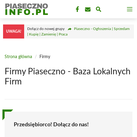
Przejdź
M
do
treści
Dołącz do nowej grupy
Piaseczno - Ogłoszenia | Sprzedam
UWAGA!
| Kupię | Zamienię | Praca
Strona główna
/
Firmy
Firmy Piaseczno - Baza Lokalnych
Firm
Przedsiębiorco! Dołącz do nas!