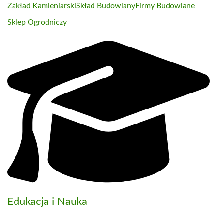
Zakład Kamieniarski
Skład Budowlany
Firmy Budowlane
Sklep Ogrodniczy
Edukacja i Nauka