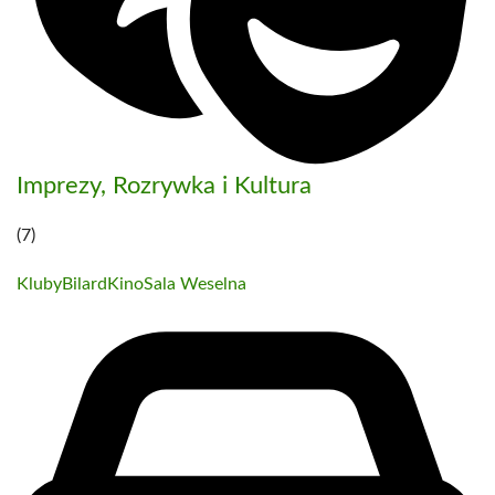
Imprezy, Rozrywka i Kultura
(7)
Kluby
Bilard
Kino
Sala Weselna