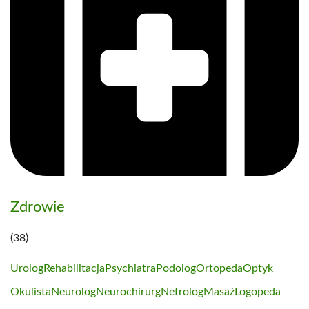
Zdrowie
(38)
Urolog
Rehabilitacja
Psychiatra
Podolog
Ortopeda
Optyk
Okulista
Neurolog
Neurochirurg
Nefrolog
Masaż
Logopeda