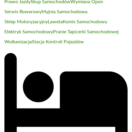
Prawo Jazdy
Skup Samochodów
Wymiana Opon
Serwis Rowerowy
Myjnia Samochodowa
Sklep Motoryzacyjny
Laweta
Komis Samochodowy
Elektryk Samochodowy
Pranie Tapicerki Samochodowej
Wulkanizacja
Stacja Kontroli Pojazdów