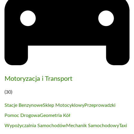
Motoryzacja i Transport
(30)
Stacje Benzynowe
Sklep Motocyklowy
Przeprowadzki
Pomoc Drogowa
Geometria Kół
Wypożyczalnia Samochodów
Mechanik Samochodowy
Taxi