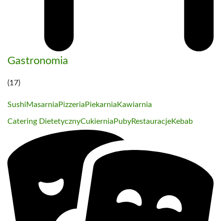
Gastronomia
(17)
Sushi
Masarnia
Pizzeria
Piekarnia
Kawiarnia
Catering Dietetyczny
Cukiernia
Puby
Restauracje
Kebab