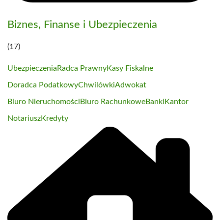
Biznes, Finanse i Ubezpieczenia
(17)
Ubezpieczenia
Radca Prawny
Kasy Fiskalne
Doradca Podatkowy
Chwilówki
Adwokat
Biuro Nieruchomości
Biuro Rachunkowe
Banki
Kantor
Notariusz
Kredyty