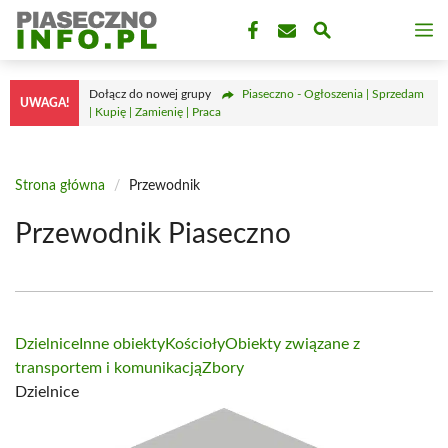
Przejdź
M
do
treści
Dołącz do nowej grupy
Piaseczno - Ogłoszenia | Sprzedam
UWAGA!
| Kupię | Zamienię | Praca
Strona główna
/
Przewodnik
Przewodnik Piaseczno
Dzielnice
Inne obiekty
Kościoły
Obiekty związane z
transportem i komunikacją
Zbory
Dzielnice