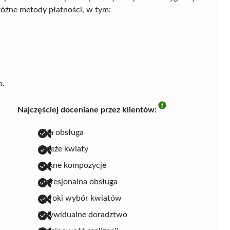
 różne metody płatności, w tym:
o.
Najczęściej doceniane przez klientów:
miła obsługa
świeże kwiaty
piękne kompozycje
profesjonalna obsługa
szeroki wybór kwiatów
indywidualne doradztwo