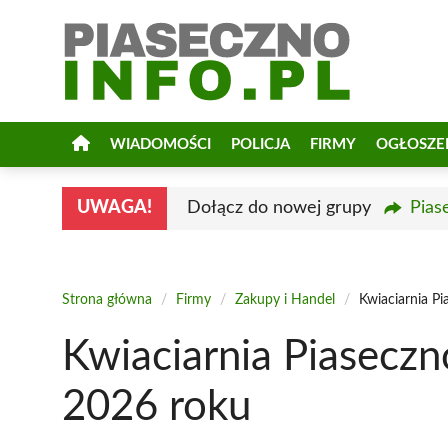
Przejdź
do
treści
WIADOMOŚCI
POLICJA
FIRMY
OGŁOSZE
UWAGA!
Dołącz do nowej grupy
Pias
Strona główna
/
Firmy
/
Zakupy i Handel
/
Kwiaciarnia P
Kwiaciarnia Piaseczn
2026 roku