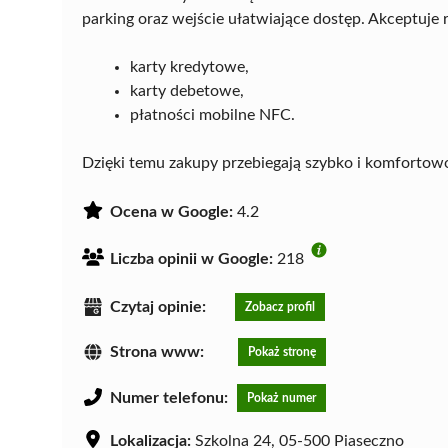
parking oraz wejście ułatwiające dostęp. Akceptuje
karty kredytowe,
karty debetowe,
płatności mobilne NFC.
Dzięki temu zakupy przebiegają szybko i komfortow
Ocena w Google:
4.2
Liczba opinii w Google:
218
Czytaj opinie:
Zobacz profil
Strona www:
Pokaż stronę
Numer telefonu:
Pokaż numer
Lokalizacja:
Szkolna 24, 05-500 Piaseczno