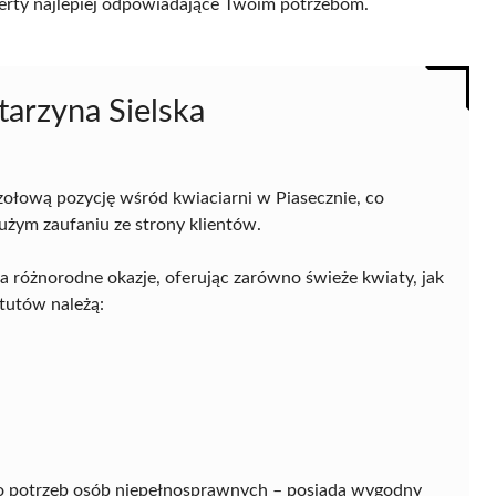
 oferty najlepiej odpowiadające Twoim potrzebom.
arzyna Sielska
zołową pozycję wśród kwiaciarni w Piasecznie, co
użym zaufaniu ze strony klientów.
a różnorodne okazje, oferując zarówno świeże kwiaty, jak
atutów należą:
o potrzeb osób niepełnosprawnych – posiada wygodny