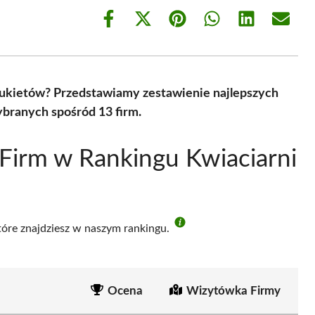
Share
Share
Share
Share
Share
Share
on
on
on
on
on
on
Facebook
X
Pinterest
WhatsApp
LinkedIn
Email
(Twitter)
ukietów? Przedstawiamy zestawienie najlepszych
ybranych spośród 13 firm.
Firm w Rankingu Kwiaciarni
które znajdziesz w naszym rankingu.
Ocena
Wizytówka Firmy