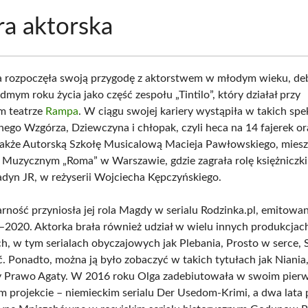
ra aktorska
a rozpoczęła swoją przygodę z aktorstwem w młodym wieku, deb
dmym roku życia jako część zespołu „Tintilo”, który działał przy
m teatrze
Rampa
. W ciągu swojej kariery wystąpiła w takich spe
onego Wzgórza, Dziewczyna i chłopak, czyli heca na 14 fajerek or
akże Autorską Szkołę Musicalową Macieja Pawłowskiego, miesz
e Muzycznym „Roma” w Warszawie, gdzie zagrała rolę księżniczk
adyn JR, w reżyserii Wojciecha Kępczyńskiego.
rność przyniosła jej rola Magdy w serialu Rodzinka.pl, emitow
–2020. Aktorka brała również udział w wielu innych produkcjac
ch, w tym serialach obyczajowych jak Plebania, Prosto w serce, S
ć. Ponadto, można ją było zobaczyć w takich tytułach jak Niania
y Prawo Agaty. W 2016 roku Olga zadebiutowała w swoim pier
m projekcie – niemieckim serialu Der Usedom-Krimi, a dwa lata 