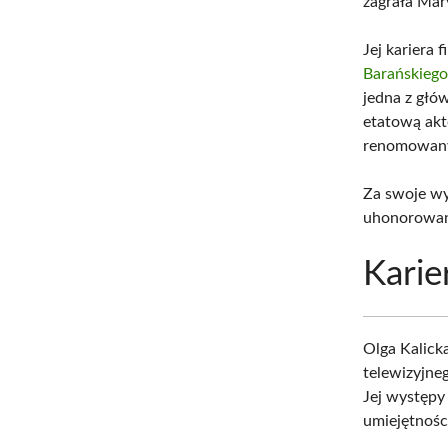
zagrała Mar
Jej kariera
Barańskieg
jedna z głó
etatową ak
renomowany
Za swoje wy
uhonorowana
Karie
Olga Kalick
telewizyjne
Jej występy
umiejętnośc