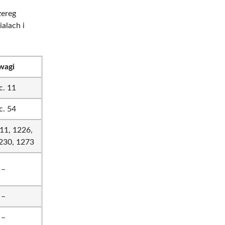
zereg
ialach i
wagi
c. 11
c. 54
11, 1226,
230, 1273
–
–
–