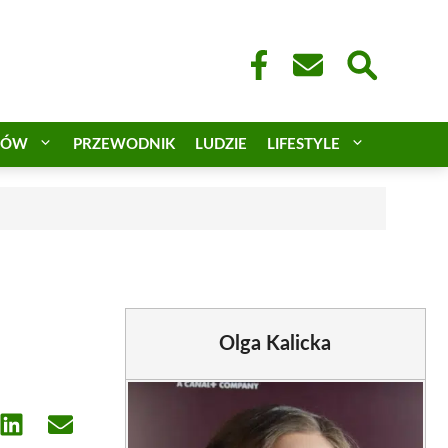
CÓW
PRZEWODNIK
LUDZIE
LIFESTYLE
a
Olga Kalicka
e
Share
Share
on
on