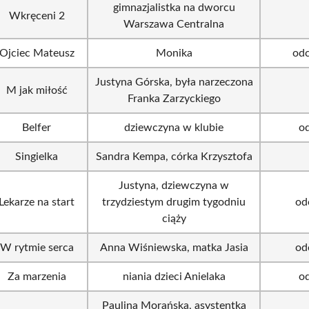
gimnazjalistka na dworcu
Wkręceni 2
Warszawa Centralna
Ojciec Mateusz
Monika
odc
Justyna Górska, była narzeczona
M jak miłość
Franka Zarzyckiego
Belfer
dziewczyna w klubie
od
Singielka
Sandra Kempa, córka Krzysztofa
Justyna, dziewczyna w
Lekarze na start
trzydziestym drugim tygodniu
od
ciąży
W rytmie serca
Anna Wiśniewska, matka Jasia
od
Za marzenia
niania dzieci Anielaka
od
Paulina Morańska, asystentka