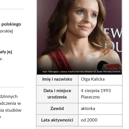
sApp
LinkedIn
Email
 polskiego
orskiej
ły jej
w.
Imię i nazwisko
Olga Kalicka
Data i miejsce
4 sierpnia 1993
odzinnych
urodzenia
Piaseczno
adczenia w
Zawód
aktorka
nia studiów
w
Lata aktywności
od 2000