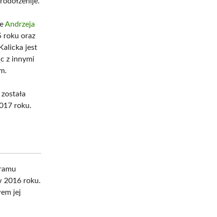
odołżenije.
le
Andrzeja
5 roku oraz
alicka jest
c z innymi
m.
 została
017 roku.
gramu
w 2016 roku.
em jej