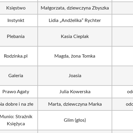
Księstwo
Małgorzata, dziewczyna Zbyszka
Instynkt
Lidia „Andżelika” Rychter
Plebania
Kasia Cieplak
Rodzinka.pl
Magda, żona Tomka
Galeria
Joasia
Prawo Agaty
Julia Kowerska
od
Na dobre i na złe
Marta, dziewczyna Marka
odc
Munio: Strażnik
Glim (głos)
Księżyca