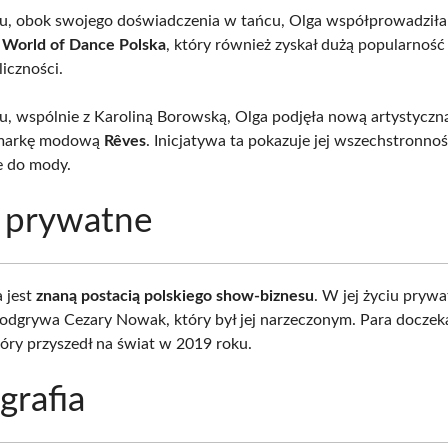
u, obok swojego doświadczenia w tańcu, Olga współprowadził
w
World of Dance Polska
, który również zyskał dużą popularnoś
liczności.
, wspólnie z Karoliną Borowską, Olga podjęła nową artystyczn
 markę modową
Rêves
. Inicjatywa ta pokazuje jej wszechstronno
e do mody.
 prywatne
a jest
znaną postacią polskiego show-biznesu
. W jej życiu pryw
ę odgrywa Cezary Nowak, który był jej narzeczonym. Para doczeka
tóry przyszedł na świat w 2019 roku.
grafia