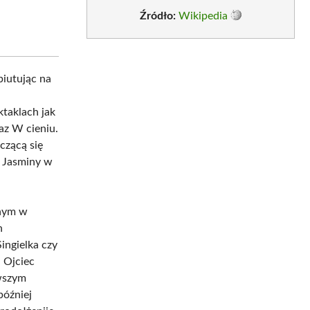
Źródło:
Wikipedia
iutując na
ktaklach jak
az W cieniu.
czącą się
i Jasminy w
anym w
h
ingielka czy
, Ojciec
wszym
później