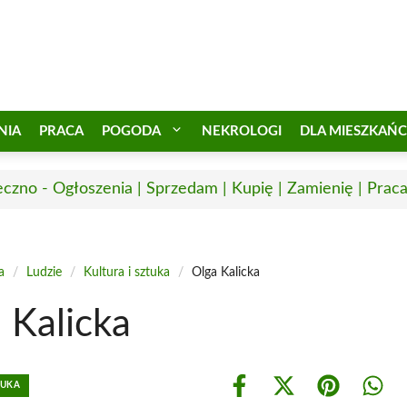
NIA
PRACA
POGODA
NEKROLOGI
DLA MIESZKAŃ
eczno - Ogłoszenia | Sprzedam | Kupię | Zamienię | Prac
a
/
Ludzie
/
Kultura i sztuka
/
Olga Kalicka
 Kalicka
TUKA
Share
Share
Share
Shar
on
on
on
on