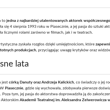
Facebook
X
Pinterest
What
(Twitter)
a to
jedna z najbardziej utalentowanych aktorek współczesnego
ła się 4 sierpnia 1993 roku w Piasecznie, a jej pasja do sztuki akt
 licznymi rolami zarówno w filmach, jak i w teatrach.
artystyczna zyskała rozgłos dzięki umiejętnościom, które
zapewnia
stotnych produkcjach
, przyciągając uwagę krytyków oraz widzó
ne lata
a jest
córką Danuty oraz Andrzeja Kalickich
, co świadczy o jej r
. W
Piasecznie
, gdzie się wychowała, zdobywała pierwsze doświ
. Poza tym, jej pasja do aktorstwa doprowadziła ją do zakończe
e Aktorskim
Akademii Teatralnej im. Aleksandra Zelwerowicza 