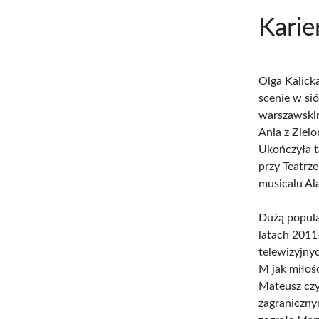
Karie
Olga Kalick
scenie w sió
warszawski
Ania z Ziel
Ukończyła t
przy Teatrz
musicalu Al
Dużą popula
latach 2011
telewizyjny
M jak miłoś
Mateusz cz
zagraniczny