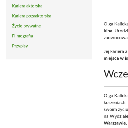
Kariera aktorska
Kariera pozaaktorska
Olga Kalick
Życie prywatne
kina
. Urodzi
Filmografia
zaowocowała
Przypisy
Jej kariera 
miejsca w i
Wczes
Olga Kalick
korzeniach
swoim życiu
na Wydzial
Warszawie.