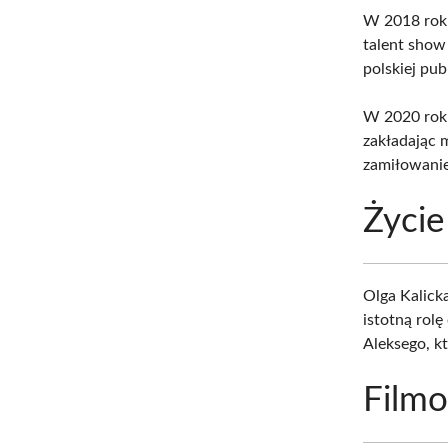
W 2018 rok
talent sho
polskiej pub
W 2020 roku
zakładając
zamiłowani
Życie
Olga Kalick
istotną rol
Aleksego, k
Filmo