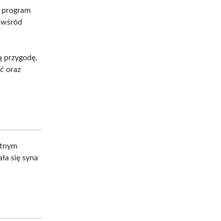
a program
ć wśród
ą przygodę,
ść oraz
atnym
ła się syna