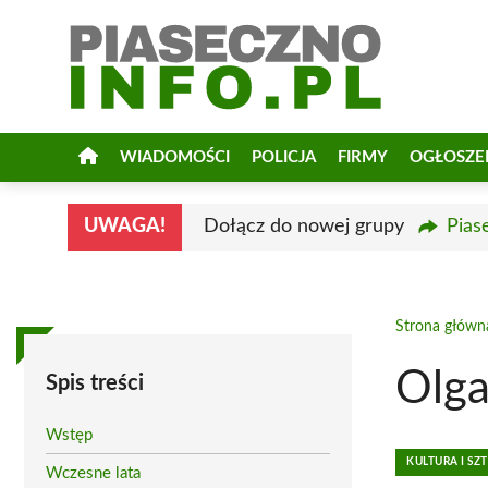
Przejdź
do
treści
WIADOMOŚCI
POLICJA
FIRMY
OGŁOSZE
UWAGA!
Dołącz do nowej grupy
Pias
Strona główn
Olga
Spis treści
Wstęp
KULTURA I SZ
Wczesne lata