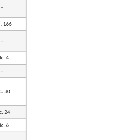
–
. 166
–
c. 4
–
c. 30
c. 24
c. 6