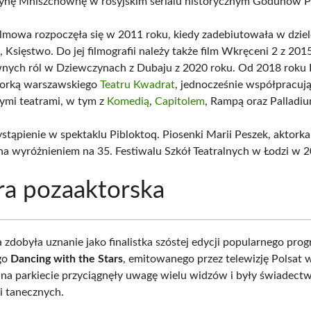
ynę Mniszchównę w rosyjskim serialu historycznym Godunow Pr
 filmowa rozpoczęła się w 2011 roku, kiedy zadebiutowała w dzie
o
, Księstwo. Do jej filmografii należy także film Wkręceni 2 z 201
wnych ról w Dziewczynach z Dubaju z 2020 roku. Od 2018 roku K
torką warszawskiego
Teatru Kwadrat
, jednocześnie współpracują
mi teatrami, w tym z
Komedią
,
Capitolem
, Rampą oraz Palladiu
stąpienie w spektaklu Pibloktoq. Piosenki Marii Peszek, aktorka
 wyróżnieniem na 35. Festiwalu Szkół Teatralnych w Łodzi w 2
ra pozaaktorska
a zdobyła uznanie jako finalistka szóstej edycji popularnego pro
go
Dancing with the Stars
, emitowanego przez telewizję Polsat 
 na parkiecie przyciągnęły uwagę wielu widzów i były świadectw
i tanecznych.