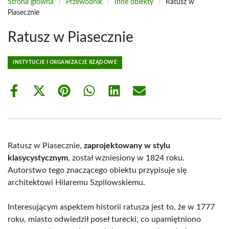
Strona główna
/
Przewodnik
/
Inne obiekty
/
Ratusz w
Piasecznie
Ratusz w Piasecznie
INSTYTUCJE I ORGANIZACJE RZĄDOWE
Share
Share
Share
Share
Share
Share
on
on
on
on
on
on
Facebook
X
Pinterest
WhatsApp
LinkedIn
Email
(Twitter)
Ratusz w Piasecznie,
zaprojektowany w stylu
klasycystycznym
, został wzniesiony w 1824 roku.
Autorstwo tego znaczącego obiektu przypisuje się
architektowi Hilaremu Szpilowskiemu.
Interesującym aspektem historii ratusza jest to, że w 1777
roku, miasto odwiedził poseł turecki, co upamiętniono