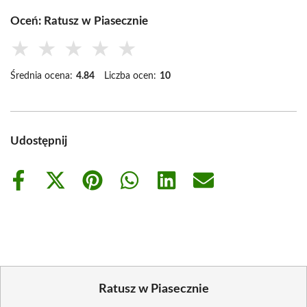
Oceń: Ratusz w Piasecznie
★
★
★
★
★
Średnia ocena:
4.84
Liczba ocen:
10
Udostępnij
Share
Share
Share
Share
Share
Share
on
on
on
on
on
on
Facebook
X
Pinterest
WhatsApp
LinkedIn
Email
(Twitter)
Ratusz w Piasecznie