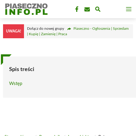
Przejdź
M
do
treści
Dołącz do nowej grupy
Piaseczno - Ogłoszenia | Sprzedam
UWAGA!
| Kupię | Zamienię | Praca
Spis treści
Wstęp