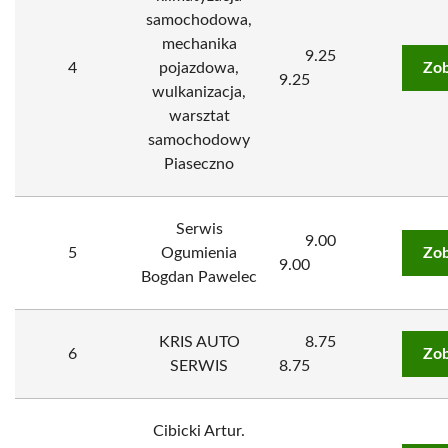
samochodowa,
mechanika
9.25
4
pojazdowa,
Zob
9.25
wulkanizacja,
warsztat
samochodowy
Piaseczno
Serwis
9.00
5
Ogumienia
Zob
9.00
Bogdan Pawelec
KRIS AUTO
8.75
6
Zob
SERWIS
8.75
Cibicki Artur.