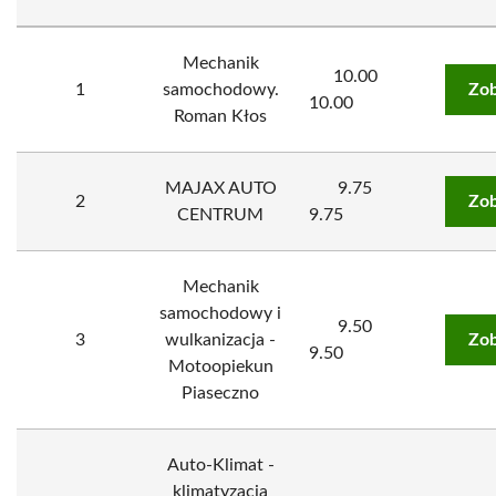
Mechanik
10.00
1
samochodowy.
Zob
10.00
Roman Kłos
MAJAX AUTO
9.75
2
Zob
CENTRUM
9.75
Mechanik
samochodowy i
9.50
3
wulkanizacja -
Zob
9.50
Motoopiekun
Piaseczno
Auto-Klimat -
klimatyzacja