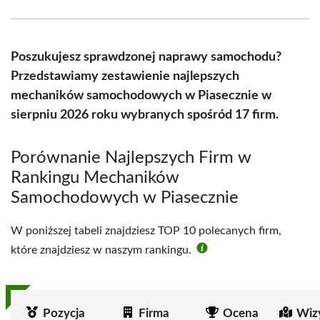
Facebook
X
Pinterest
WhatsApp
LinkedIn
Email
(Twitter)
Poszukujesz sprawdzonej naprawy samochodu?
Przedstawiamy zestawienie najlepszych
mechaników samochodowych w Piasecznie w
sierpniu 2026 roku wybranych spośród 17 firm.
Porównanie Najlepszych Firm w
Rankingu Mechaników
Samochodowych w Piasecznie
W poniższej tabeli znajdziesz TOP 10 polecanych firm,
które znajdziesz w naszym rankingu.
Pozycja
Firma
Ocena
Wiz