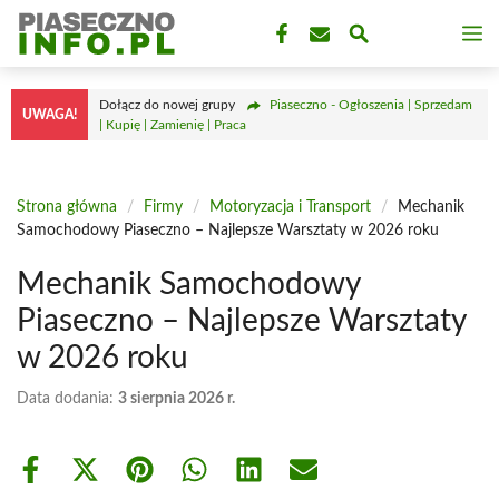
Przejdź
M
do
treści
Dołącz do nowej grupy
Piaseczno - Ogłoszenia | Sprzedam
UWAGA!
| Kupię | Zamienię | Praca
Strona główna
/
Firmy
/
Motoryzacja i Transport
/
Mechanik
Samochodowy Piaseczno – Najlepsze Warsztaty w 2026 roku
Mechanik Samochodowy
Piaseczno – Najlepsze Warsztaty
w 2026 roku
Data dodania:
3 sierpnia 2026 r.
Share
Share
Share
Share
Share
Share
on
on
on
on
on
on