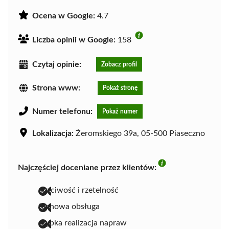
Ocena w Google:
4.7
Liczba opinii w Google:
158
Czytaj opinie:
Zobacz profil
Strona www:
Pokaż stronę
Numer telefonu:
Pokaż numer
Lokalizacja:
Żeromskiego 39a, 05-500 Piaseczno
Najczęściej doceniane przez klientów:
uczciwość i rzetelność
fachowa obsługa
szybka realizacja napraw