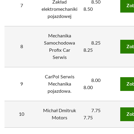
Zakład
8.50
7
Zob
elektromechaniki
8.50
pojazdowej
Mechanika
Samochodowa
8.25
8
Zob
Profix Car
8.25
Serwis
CarPol Serwis
8.00
9
Mechanika
Zob
8.00
pojazdowa.
Michał Dmitruk
7.75
10
Zob
Motors
7.75