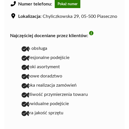
Numer telefonu:
Pokaż numer
Lokalizacja:
Chyliczkowska 29, 05-500 Piaseczno
Najczęściej doceniane przez klientów:
miła obsługa
profesjonalne podejście
szeroki asortyment
fachowe doradztwo
szybka realizacja zamówień
możliwość przymierzenia towaru
indywidualne podejście
dobra jakość sprzętu