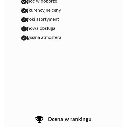
pomoc w doborze
konkurencyjne ceny
szeroki asortyment
fachowa obsługa
przyjazna atmosfera
Ocena w rankingu