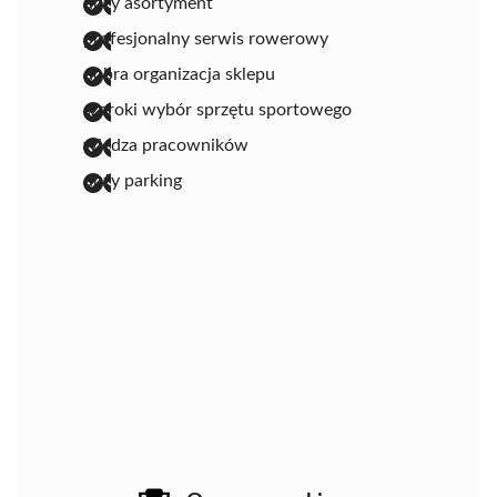
duży asortyment
profesjonalny serwis rowerowy
dobra organizacja sklepu
szeroki wybór sprzętu sportowego
wiedza pracowników
duży parking