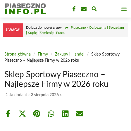
Przejdź
M
do
treści
Dołącz do nowej grupy
Piaseczno - Ogłoszenia | Sprzedam
UWAGA!
| Kupię | Zamienię | Praca
Strona główna
/
Firmy
/
Zakupy i Handel
/
Sklep Sportowy
Piaseczno – Najlepsze Firmy w 2026 roku
Sklep Sportowy Piaseczno –
Najlepsze Firmy w 2026 roku
Data dodania:
3 sierpnia 2026 r.
Share
Share
Share
Share
Share
Share
on
on
on
on
on
on
Facebook
X
Pinterest
WhatsApp
LinkedIn
Email
(Twitter)