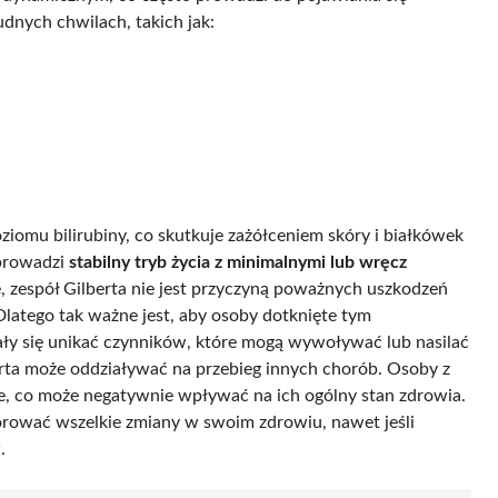
udnych chwilach, takich jak:
omu bilirubiny, co skutkuje zażółceniem skóry i białkówek
prowadzi
stabilny tryb życia z minimalnymi lub wręcz
, zespół Gilberta nie jest przyczyną poważnych uszkodzeń
atego tak ważne jest, aby osoby dotknięte tym
ały się unikać czynników, które mogą wywoływać lub nasilać
rta może oddziaływać na przebieg innych chorób. Osoby z
e, co może negatywnie wpływać na ich ogólny stan zdrowia.
torować wszelkie zmiany w swoim zdrowiu, nawet jeśli
.