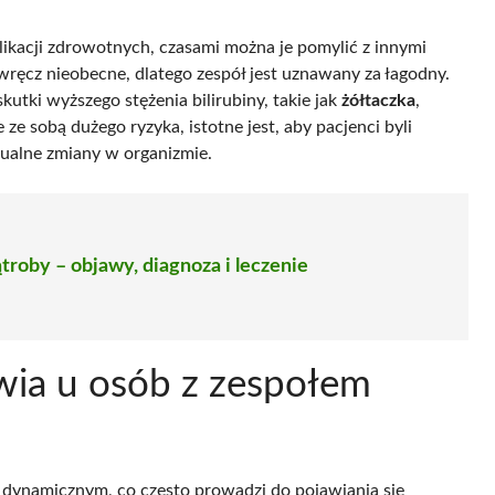
kacji zdrowotnych, czasami można je pomylić z innymi
ręcz nieobecne, dlatego zespół jest uznawany za łagodny.
tki wyższego stężenia bilirubiny, takie jak
żółtaczka
,
e ze sobą dużego ryzyka, istotne jest, aby pacjenci byli
ualne zmiany w organizmie.
roby – objawy, diagnoza i leczenie
owia u osób z zespołem
 dynamicznym, co często prowadzi do pojawiania się