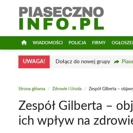
Przejdź
do
treści
WIADOMOŚCI
POLICJA
FIRMY
OGŁOSZE
UWAGA!
Dołącz do nowej grupy
Pias
Strona główna
/
Zdrowie i Uroda
/
Zespół Gilberta – objaw
Zespół Gilberta – ob
ich wpływ na zdrowi