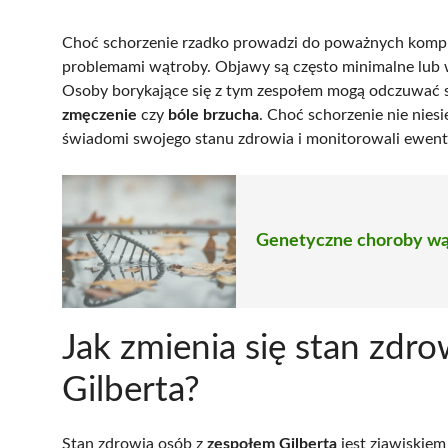
Choć schorzenie rzadko prowadzi do poważnych kompli
problemami wątroby. Objawy są często minimalne lub w
Osoby borykające się z tym zespołem mogą odczuwać sku
zmęczenie
czy
bóle brzucha
. Choć schorzenie nie niesi
świadomi swojego stanu zdrowia i monitorowali ewent
Genetyczne choroby wąt
Jak zmienia się stan zdr
Gilberta?
Stan zdrowia osób z
zespołem Gilberta
jest zjawiskiem