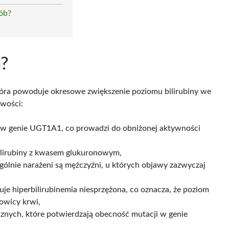
rób?
a?
óra powoduje okresowe zwiększenie poziomu bilirubiny we
iwości:
a w genie UGT1A1, co prowadzi do obniżonej aktywności
ilirubiny z kwasem glukuronowym,
gólnie narażeni są mężczyźni, u których objawy zazwyczaj
je hiperbilirubinemia niesprzężona, co oznacza, że poziom
owicy krwi,
znych, które potwierdzają obecność mutacji w genie