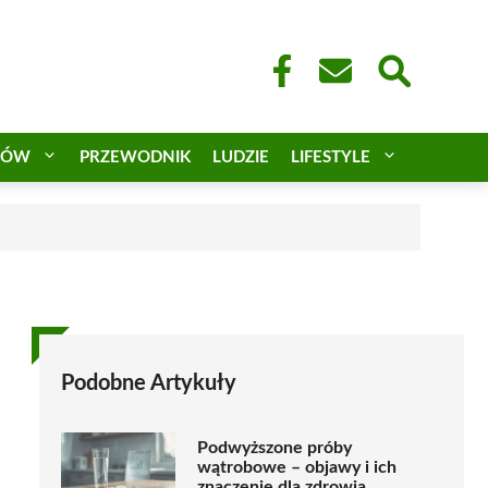
CÓW
PRZEWODNIK
LUDZIE
LIFESTYLE
a
Podobne Artykuły
Podwyższone próby
wątrobowe – objawy i ich
znaczenie dla zdrowia