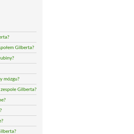
erta?
społem Gilberta?
rubiny?
ry mózgu?
zespole Gilberta?
ne?
?
e?
ilberta?