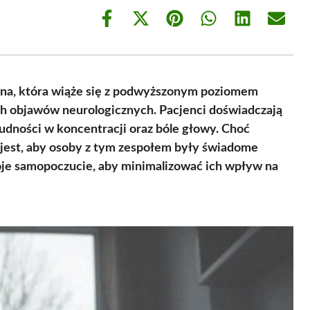
Share
Share
Share
Share
Share
Share
on
on
on
on
on
on
Facebook
X
Pinterest
WhatsApp
LinkedIn
Email
(Twitter)
zna, która wiąże się z podwyższonym poziomem
ch objawów neurologicznych. Pacjenci doświadczają
rudności w koncentracji oraz bóle głowy. Choć
 jest, aby osoby z tym zespołem były świadome
e samopoczucie, aby minimalizować ich wpływ na