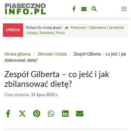
Przejdź
M
do
treści
Dołącz do nowej grupy
Piaseczno - Ogłoszenia | Sprzedam
UWAGA!
| Kupię | Zamienię | Praca
Strona główna
/
Zdrowie i Uroda
/
Zespół Gilberta – co jeść i jak
zbilansować dietę?
Zespół Gilberta – co jeść i jak
zbilansować dietę?
Data dodania:
31 lipca 2025 r.
Share
Share
Share
Share
Share
Share
on
on
on
on
on
on
Facebook
X
Pinterest
WhatsApp
LinkedIn
Email
(Twitter)