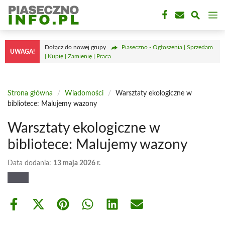
Przejdź
M
do
treści
Dołącz do nowej grupy
Piaseczno - Ogłoszenia | Sprzedam
UWAGA!
| Kupię | Zamienię | Praca
Strona główna
/
Wiadomości
/
Warsztaty ekologiczne w
bibliotece: Malujemy wazony
Warsztaty ekologiczne w
bibliotece: Malujemy wazony
Data dodania:
13 maja 2026 r.
Share
Share
Share
Share
Share
Share
on
on
on
on
on
on
Facebook
X
Pinterest
WhatsApp
LinkedIn
Email