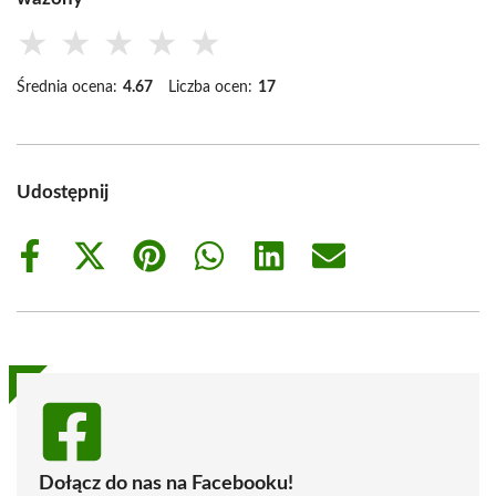
★
★
★
★
★
Średnia ocena:
4.67
Liczba ocen:
17
Udostępnij
Share
Share
Share
Share
Share
Share
on
on
on
on
on
on
Facebook
X
Pinterest
WhatsApp
LinkedIn
Email
(Twitter)
Dołącz do nas na Facebooku!