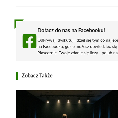
Facebook
X
Pinterest
WhatsApp
LinkedIn
(Twitter)
Dołącz do nas na Facebooku!
Odkrywaj, dyskutuj i dziel się tym co najlep
na Facebooku, gdzie możesz dowiedzieć się
Piasecznie. Twoje zdanie się liczy - polub na
Zobacz Także