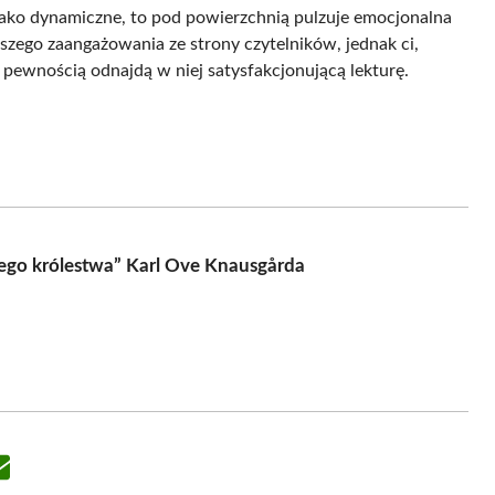
 jako dynamiczne, to pod powierzchnią pulzuje emocjonalna
kszego zaangażowania ze strony czytelników, jednak ci,
z pewnością odnajdą w niej satysfakcjonującą lekturę.
ciego królestwa” Karl Ove Knausgårda
Share
on