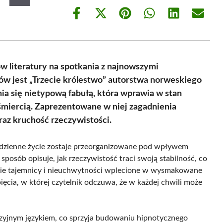
Share
Share
Share
Share
Share
Share
on
on
on
on
on
on
Facebook
X
Pinterest
WhatsApp
LinkedIn
Email
(Twitter)
w literatury na spotkania z najnowszymi
łów jest „Trzecie królestwo” autorstwa norweskiego
ia się nietypową fabułą, która wprawia w stan
z śmiercią. Zaprezentowane w niej zagadnienia
raz kruchość rzeczywistości.
 codzienne życie zostaje przeorganizowane pod wpływem
posób opisuje, jak rzeczywistość traci swoją stabilność, co
nie tajemnicy i nieuchwytności wplecione w wysmakowane
ęcia, w której czytelnik odczuwa, że w każdej chwili może
yzyjnym językiem, co sprzyja budowaniu hipnotycznego