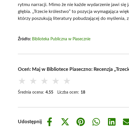
rytmu narracji. Mimo że nie każde wydarzenie jawi się
głębia. „Trzecie królestwo” to pozycja wymagająca wię
którzy poszukują literatury pobudzającej do myślenia, 
Źródło:
Biblioteka Publiczna w Piasecznie
Oceń: Maj w Bibliotece Piaseczno: Recenzja „Trze
★
★
★
★
★
Średnia ocena:
4.55
Liczba ocen:
18
Udostępnij
Share
Share
Share
Share
Share
on
on
on
on
on