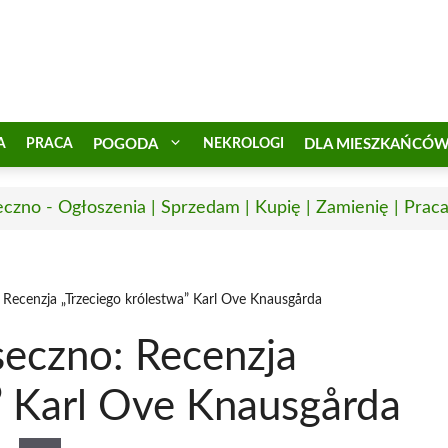
A
PRACA
POGODA
NEKROLOGI
DLA MIESZKAŃCÓ
eczno - Ogłoszenia | Sprzedam | Kupię | Zamienię | Prac
 Recenzja „Trzeciego królestwa” Karl Ove Knausgårda
seczno: Recenzja
” Karl Ove Knausgårda