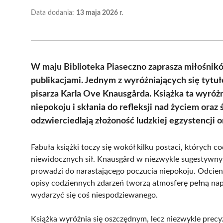
Data dodania:
13 maja 2026 r.
W maju Biblioteka Piaseczno zaprasza miłośnikó
publikacjami. Jednym z wyróżniających się tytu
pisarza Karla Ove Knausgårda. Książka ta wyróżn
niepokoju i skłania do refleksji nad życiem ora
odzwierciedlają złożoność ludzkiej egzystencji o
Fabuła książki toczy się wokół kilku postaci, których
niewidocznych sił. Knausgård w niezwykle sugestywny s
prowadzi do narastającego poczucia niepokoju. Odcie
opisy codziennych zdarzeń tworzą atmosferę pełną napi
wydarzyć się coś niespodziewanego.
Książka wyróżnia się oszczędnym, lecz niezwykle prec