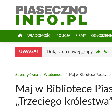
Przejdź
do
treści
WIADOMOŚCI
POLICJA
FIRMY
OGŁOSZENI
UWAGA!
Dołącz do nowej grupy
Pias
Strona główna
/
Wiadomości
/
Maj w Bibliotece Piaseczno:
Maj w Bibliotece Pia
„Trzeciego królestwa