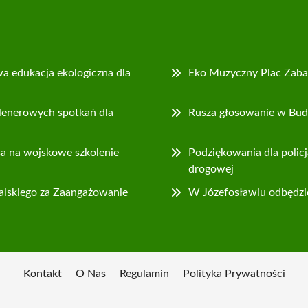
 edukacja ekologiczna dla
Eko Muzyczny Plac Zabaw
lenerowych spotkań dla
Rusza głosowanie w Bud
nsa na wojskowe szkolenie
Podziękowania dla policj
drogowej
alskiego za Zaangażowanie
W Józefosławiu odbędzie
Kontakt
O Nas
Regulamin
Polityka Prywatności