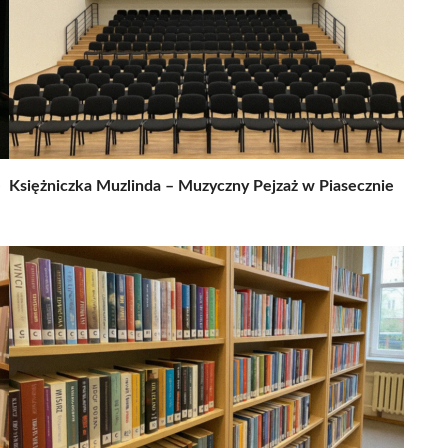
e
Księżniczka Muzlinda – Muzyczny Pejzaż w Piasecznie