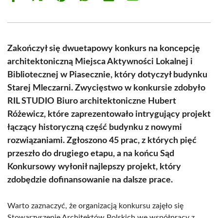
on
on
on
on
on
on
Facebook
X
Pinterest
WhatsApp
LinkedIn
Email
(Twitter)
Zakończył się dwuetapowy konkurs na koncepcję
architektoniczną Miejsca Aktywności Lokalnej i
Bibliotecznej w Piasecznie, który dotyczył budynku
Starej Mleczarni. Zwycięstwo w konkursie zdobyło
RIL STUDIO Biuro architektoniczne Hubert
Różewicz, które zaprezentowało intrygujący projekt
łączący historyczną część budynku z nowymi
rozwiązaniami. Zgłoszono 45 prac, z których pięć
przeszło do drugiego etapu, a na końcu Sąd
Konkursowy wyłonił najlepszy projekt, który
zdobędzie dofinansowanie na dalsze prace.
Warto zaznaczyć, że organizacją konkursu zajęło się
Stowarzyszenie Architektów Polskich we współpracy z