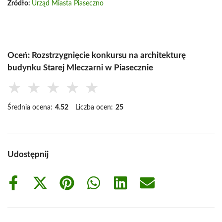
Źródło:
Urząd Miasta Piaseczno
Oceń: Rozstrzygnięcie konkursu na architekturę
budynku Starej Mleczarni w Piasecznie
★
★
★
★
★
Średnia ocena:
4.52
Liczba ocen:
25
Udostępnij
Share
Share
Share
Share
Share
Share
on
on
on
on
on
on
Facebook
X
Pinterest
WhatsApp
LinkedIn
Email
(Twitter)