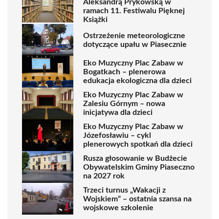
Aleksandrą Prykowską w
ramach 11. Festiwalu Pięknej
Książki
Ostrzeżenie meteorologiczne
dotyczące upału w Piasecznie
Eko Muzyczny Plac Zabaw w
Bogatkach – plenerowa
edukacja ekologiczna dla dzieci
Eko Muzyczny Plac Zabaw w
Zalesiu Górnym – nowa
inicjatywa dla dzieci
Eko Muzyczny Plac Zabaw w
Józefosławiu – cykl
plenerowych spotkań dla dzieci
Rusza głosowanie w Budżecie
Obywatelskim Gminy Piaseczno
na 2027 rok
Trzeci turnus „Wakacji z
Wojskiem” – ostatnia szansa na
wojskowe szkolenie