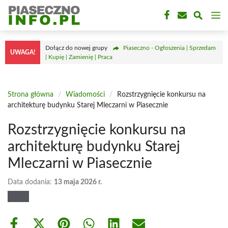
Przejdź
M
do
treści
Dołącz do nowej grupy
Piaseczno - Ogłoszenia | Sprzedam
UWAGA!
| Kupię | Zamienię | Praca
Strona główna
/
Wiadomości
/
Rozstrzygnięcie konkursu na
architekturę budynku Starej Mleczarni w Piasecznie
Rozstrzygnięcie konkursu na
architekturę budynku Starej
Mleczarni w Piasecznie
Data dodania:
13 maja 2026 r.
Share
Share
Share
Share
Share
Share