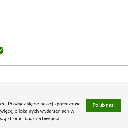
Share
on
Email
sze! Przyłącz się do naszej społeczności
Polub nas!
 więcej o lokalnych wydarzeniach w
szą stronę i bądź na bieżąco!