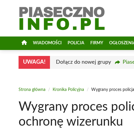
Przejdź
do
treści
WIADOMOŚCI
POLICJA
FIRMY
OGŁOSZENI
UWAGA!
Dołącz do nowej grupy
Pias
Strona główna
/
Kronika Policyjna
/
Wygrany proces policj
Wygrany proces poli
ochronę wizerunku