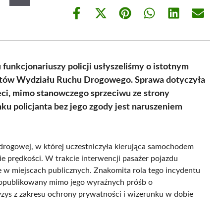
Share
Share
Share
Share
Share
Share
on
on
on
on
on
on
Facebook
X
Pinterest
WhatsApp
LinkedIn
Email
(Twitter)
funkcjonariuszy policji usłyszeliśmy o istotnym
jantów Wydziału Ruchu Drogowego. Sprawa dotyczyła
ieci, mimo stanowczego sprzeciwu ze strony
nku policjanta bez jego zgody jest naruszeniem
drogowej, w której uczestniczyła kierująca samochodem
e prędkości. W trakcie interwencji pasażer pojazdu
ne w miejscach publicznych. Znakomita rola tego incydentu
ał opublikowany mimo jego wyraźnych próśb o
ryzys z zakresu ochrony prywatności i wizerunku w dobie