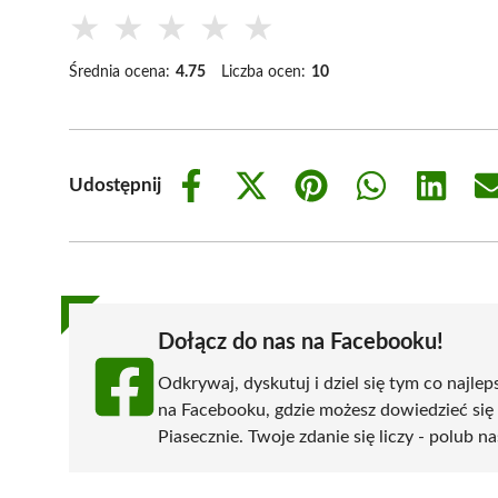
★
★
★
★
★
Średnia ocena:
4.75
Liczba ocen:
10
Udostępnij
Share
Share
Share
Share
Share
on
on
on
on
on
Facebook
X
Pinterest
WhatsApp
LinkedIn
(Twitter)
Dołącz do nas na Facebooku!
Odkrywaj, dyskutuj i dziel się tym co najlep
na Facebooku, gdzie możesz dowiedzieć się
Piasecznie. Twoje zdanie się liczy - polub na