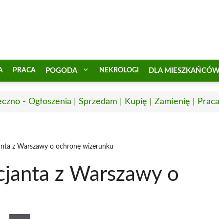
A
PRACA
POGODA
NEKROLOGI
DLA MIESZKAŃCÓ
eczno - Ogłoszenia | Sprzedam | Kupię | Zamienię | Prac
anta z Warszawy o ochronę wizerunku
cjanta z Warszawy o