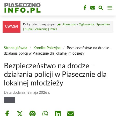
Przejdź
M
do
treści
Dołącz do nowej grupy
Piaseczno - Ogłoszenia | Sprzedam
UWAGA!
| Kupię | Zamienię | Praca
Strona główna
/
Kronika Policyjna
/
Bezpieczeństwo na drodze –
działania policji w Piasecznie dla lokalnej młodzieży
Bezpieczeństwo na drodze –
działania policji w Piasecznie dla
lokalnej młodzieży
Data dodania:
8 maja 2026 r.
Share
Share
Share
Share
Share
Share