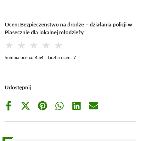
Oceń: Bezpieczeństwo na drodze – działania policji w
Piasecznie dla lokalnej młodzieży
★
★
★
★
★
Średnia ocena:
4.54
Liczba ocen:
7
Udostępnij
Share
Share
Share
Share
Share
Share
on
on
on
on
on
on
Facebook
X
Pinterest
WhatsApp
LinkedIn
Email
(Twitter)