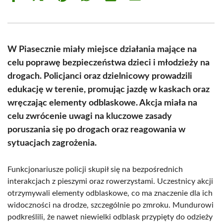
on
on
on
on
on
on
Facebook
X
Pinterest
WhatsApp
LinkedIn
Email
(Twitter)
W Piasecznie miały miejsce działania mające na
celu poprawę bezpieczeństwa dzieci i młodzieży na
drogach. Policjanci oraz dzielnicowy prowadzili
edukację w terenie, promując jazdę w kaskach oraz
wręczając elementy odblaskowe. Akcja miała na
celu zwrócenie uwagi na kluczowe zasady
poruszania się po drogach oraz reagowania w
sytuacjach zagrożenia.
Funkcjonariusze policji skupił się na bezpośrednich
interakcjach z pieszymi oraz rowerzystami. Uczestnicy akcji
otrzymywali elementy odblaskowe, co ma znaczenie dla ich
widoczności na drodze, szczególnie po zmroku. Mundurowi
podkreślili, że nawet niewielki odblask przypięty do odzieży