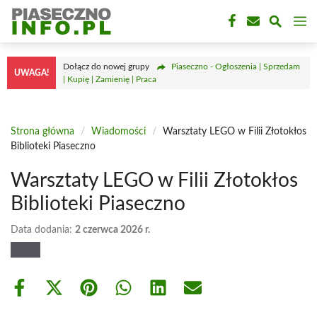
Przejdź
M
do
treści
Dołącz do nowej grupy
Piaseczno - Ogłoszenia | Sprzedam
UWAGA!
| Kupię | Zamienię | Praca
Strona główna
/
Wiadomości
/
Warsztaty LEGO w Filii Złotokłos
Biblioteki Piaseczno
Warsztaty LEGO w Filii Złotokłos
Biblioteki Piaseczno
Data dodania:
2 czerwca 2026 r.
Share
Share
Share
Share
Share
Share
on
on
on
on
on
on
Facebook
X
Pinterest
WhatsApp
LinkedIn
Email