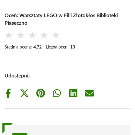
Oceń: Warsztaty LEGO w Filii Złotokłos Biblioteki
Piaseczno
★
★
★
★
★
Średnia ocena:
4.72
Liczba ocen:
13
Udostępnij
Share
Share
Share
Share
Share
Share
on
on
on
on
on
on
Facebook
X
Pinterest
WhatsApp
LinkedIn
Email
(Twitter)