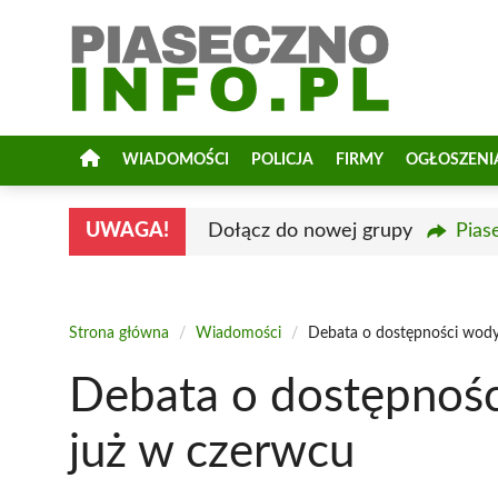
Przejdź
do
treści
WIADOMOŚCI
POLICJA
FIRMY
OGŁOSZENI
UWAGA!
Dołącz do nowej grupy
Pias
Strona główna
/
Wiadomości
/
Debata o dostępności wody
Debata o dostępnośc
już w czerwcu