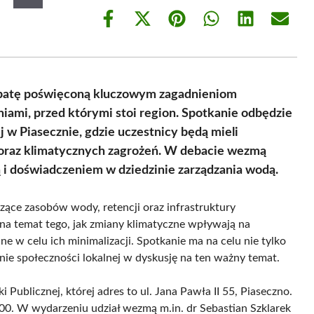
Share
Share
Share
Share
Share
Share
on
on
on
on
on
on
Facebook
X
Pinterest
WhatsApp
LinkedIn
Email
(Twitter)
ebatę poświęconą kluczowym zagadnieniom
iami, przed którymi stoi region. Spotkanie odbędzie
j w Piasecznie, gdzie uczestnicy będą mieli
oraz klimatycznych zagrożeń. W debacie wezmą
zą i doświadczeniem w dziedzinie zarządzania wodą.
ące zasobów wody, retencji oraz infrastruktury
 na temat tego, jak zmiany klimatyczne wpływają na
e w celu ich minimalizacji. Spotkanie ma na celu nie tylko
nie społeczności lokalnej w dyskusję na ten ważny temat.
 Publicznej, której adres to ul. Jana Pawła II 55, Piaseczno.
.00. W wydarzeniu udział wezmą m.in. dr Sebastian Szklarek