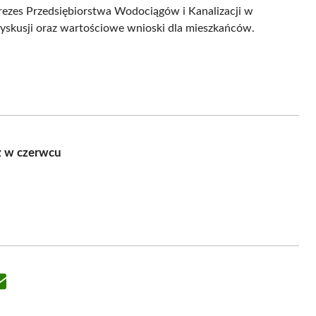
rezes Przedsiębiorstwa Wodociągów i Kanalizacji w
yskusji oraz wartościowe wnioski dla mieszkańców.
ż w czerwcu
Share
on
Email