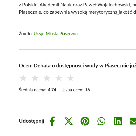
z Polskiej Akademii Nauk oraz Paweł Wojciechowski, p
Piasecznie, co zapewnia wysoką merytoryczną jakość d
Źródło:
Urząd Miasta Piaseczno
Oceń: Debata o dostępności wody w Piasecznie ju
★
★
★
★
★
Średnia ocena:
4.74
Liczba ocen:
16
Udostępnij
Share
Share
Share
Share
Share
on
on
on
on
on
Facebook
X
Pinterest
WhatsApp
LinkedIn