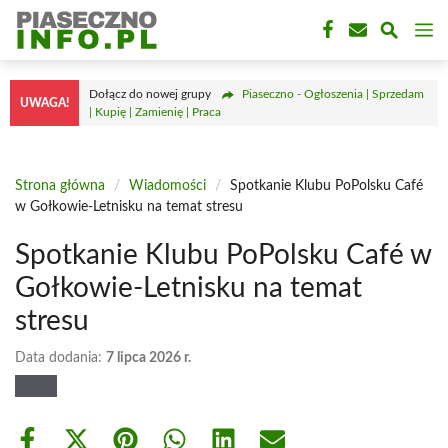
Przejdź
M
do
treści
Dołącz do nowej grupy
Piaseczno - Ogłoszenia | Sprzedam
UWAGA!
| Kupię | Zamienię | Praca
Strona główna
/
Wiadomości
/
Spotkanie Klubu PoPolsku Café
w Gołkowie-Letnisku na temat stresu
Spotkanie Klubu PoPolsku Café w
Gołkowie-Letnisku na temat
stresu
Data dodania:
7 lipca 2026 r.
Share
Share
Share
Share
Share
Share