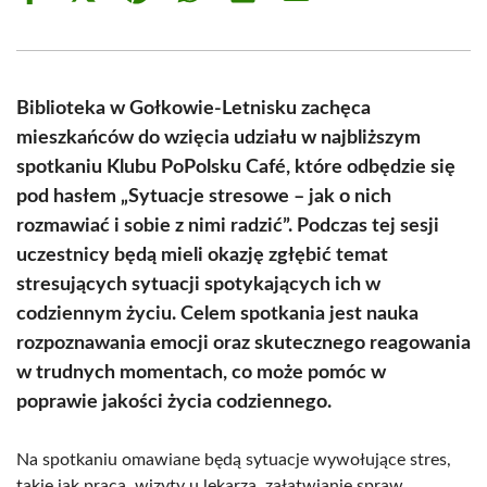
on
on
on
on
on
on
Facebook
X
Pinterest
WhatsApp
LinkedIn
Email
(Twitter)
Biblioteka w Gołkowie-Letnisku zachęca
mieszkańców do wzięcia udziału w najbliższym
spotkaniu Klubu PoPolsku Café, które odbędzie się
pod hasłem „Sytuacje stresowe – jak o nich
rozmawiać i sobie z nimi radzić”. Podczas tej sesji
uczestnicy będą mieli okazję zgłębić temat
stresujących sytuacji spotykających ich w
codziennym życiu. Celem spotkania jest nauka
rozpoznawania emocji oraz skutecznego reagowania
w trudnych momentach, co może pomóc w
poprawie jakości życia codziennego.
Na spotkaniu omawiane będą sytuacje wywołujące stres,
takie jak praca, wizyty u lekarza, załatwianie spraw