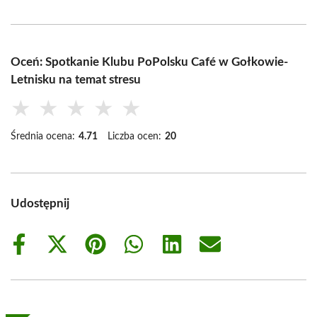
Oceń: Spotkanie Klubu PoPolsku Café w Gołkowie-
Letnisku na temat stresu
★
★
★
★
★
Średnia ocena:
4.71
Liczba ocen:
20
Udostępnij
Share
Share
Share
Share
Share
Share
on
on
on
on
on
on
Facebook
X
Pinterest
WhatsApp
LinkedIn
Email
(Twitter)