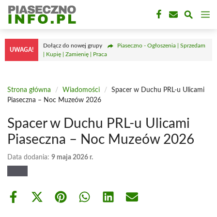
Przejdź
M
do
treści
Dołącz do nowej grupy
Piaseczno - Ogłoszenia | Sprzedam
UWAGA!
| Kupię | Zamienię | Praca
Strona główna
/
Wiadomości
/
Spacer w Duchu PRL-u Ulicami
Piaseczna – Noc Muzeów 2026
Spacer w Duchu PRL-u Ulicami
Piaseczna – Noc Muzeów 2026
Data dodania:
9 maja 2026 r.
Share
Share
Share
Share
Share
Share
on
on
on
on
on
on
Facebook
X
Pinterest
WhatsApp
LinkedIn
Email