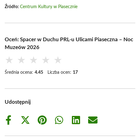
Źródło:
Centrum Kultury w Piasecznie
Oceń: Spacer w Duchu PRL-u Ulicami Piaseczna – Noc
Muzeów 2026
★
★
★
★
★
Średnia ocena:
4.45
Liczba ocen:
17
Udostępnij
Share
Share
Share
Share
Share
Share
on
on
on
on
on
on
Facebook
X
Pinterest
WhatsApp
LinkedIn
Email
(Twitter)