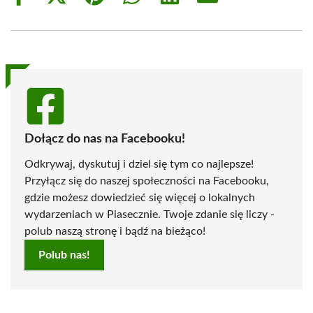
on
on
on
on
on
on
Facebook
X
Pinterest
WhatsApp
LinkedIn
Email
(Twitter)
Dołącz do nas na Facebooku!
Odkrywaj, dyskutuj i dziel się tym co najlepsze!
Przyłącz się do naszej społeczności na Facebooku,
gdzie możesz dowiedzieć się więcej o lokalnych
wydarzeniach w Piasecznie. Twoje zdanie się liczy -
polub naszą stronę i bądź na bieżąco!
Polub nas!