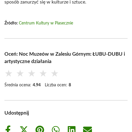
sposób zanurzyć się w kulturze i sztuce.
Źródło:
Centrum Kultury w Piasecznie
Oceń: Noc Muzeów w Zalesiu Górnym: ŁUBU-DUBU i
artystyczne działania
★
★
★
★
★
Średnia ocena:
4.94
Liczba ocen:
8
Udostępnij
Share
Share
Share
Share
Share
Share