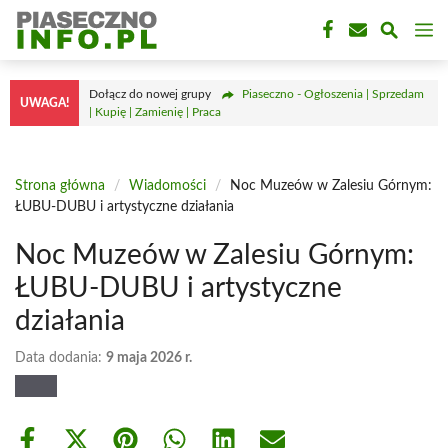
Przejdź
M
do
treści
Dołącz do nowej grupy
Piaseczno - Ogłoszenia | Sprzedam
UWAGA!
| Kupię | Zamienię | Praca
Strona główna
/
Wiadomości
/
Noc Muzeów w Zalesiu Górnym:
ŁUBU-DUBU i artystyczne działania
Noc Muzeów w Zalesiu Górnym:
ŁUBU-DUBU i artystyczne
działania
Data dodania:
9 maja 2026 r.
Share
Share
Share
Share
Share
Share