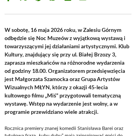
on
on
on
on
on
on
Facebook
X
Pinterest
WhatsApp
LinkedIn
Email
(Twitter)
W sobotę, 16 maja 2026 roku, w Zalesiu Górnym
odbędzie się Noc Muzeów z wyjątkową wystawą i
towarzyszącymi jej działaniami artystycznymi. Klub
Kultury, znajdujący się przy ul. Białej Brzozy 3,
zaprasza mieszkańców na różnorodne wydarzenia
od godziny 18.00. Organizatorem przedsięwzięcia
jest Małgorzata Szamocka oraz Grupa Artystów
Wizualnych MŁYN, którzy z okazji 45-lecia
kultowego filmu „Miś” przygotowali tematyczną
wystawę. Wstęp na wydarzenie jest wolny, a w
programie przewidziano wiele atrakcji.
Rocznica premiery znanej komedii Stanisława Barei oraz
tytułowa fraza „Łubu dubu” mają zainspirować gości do