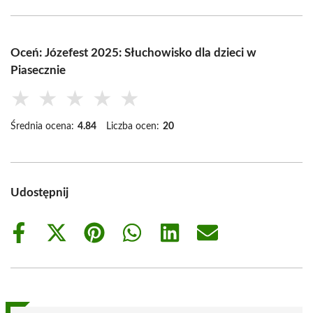
Oceń: Józefest 2025: Słuchowisko dla dzieci w
Piasecznie
★
★
★
★
★
Średnia ocena:
4.84
Liczba ocen:
20
Udostępnij
Share
Share
Share
Share
Share
Share
on
on
on
on
on
on
Facebook
X
Pinterest
WhatsApp
LinkedIn
Email
(Twitter)