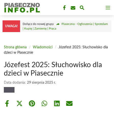
Przejdź
M
do
treści
Dołącz do nowej grupy
Piaseczno - Ogłoszenia | Sprzedam
UWAGA!
| Kupię | Zamienię | Praca
Strona główna
/
Wiadomości
/
Józefest 2025: Słuchowisko dla
dzieci w Piasecznie
Józefest 2025: Słuchowisko dla
dzieci w Piasecznie
Data dodania:
29 sierpnia 2025 r.
Share
Share
Share
Share
Share
Share
on
on
on
on
on
on
Facebook
X
Pinterest
WhatsApp
LinkedIn
Email