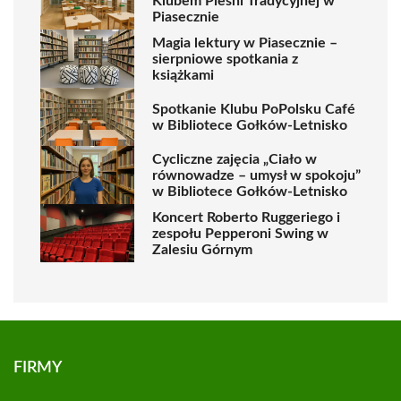
Klubem Pieśni Tradycyjnej w
Piasecznie
Magia lektury w Piasecznie –
sierpniowe spotkania z
książkami
Spotkanie Klubu PoPolsku Café
w Bibliotece Gołków-Letnisko
Cycliczne zajęcia „Ciało w
równowadze – umysł w spokoju”
w Bibliotece Gołków-Letnisko
Koncert Roberto Ruggeriego i
zespołu Pepperoni Swing w
Zalesiu Górnym
FIRMY