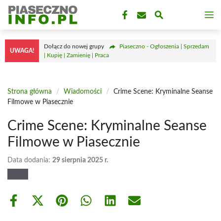
Przejdź
M
do
treści
Dołącz do nowej grupy
Piaseczno - Ogłoszenia | Sprzedam
UWAGA!
| Kupię | Zamienię | Praca
Strona główna
/
Wiadomości
/
Crime Scene: Kryminalne Seanse
Filmowe w Piasecznie
Crime Scene: Kryminalne Seanse
Filmowe w Piasecznie
Data dodania:
29 sierpnia 2025 r.
Share
Share
Share
Share
Share
Share
on
on
on
on
on
on
Facebook
X
Pinterest
WhatsApp
LinkedIn
Email