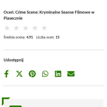
Oceń: Crime Scene: Kryminalne Seanse Filmowe w
Piasecznie
★
★
★
★
★
Średnia ocena:
4.91
Liczba ocen:
15
Udostępnij
Share
Share
Share
Share
Share
Share
on
on
on
on
on
on
Facebook
X
Pinterest
WhatsApp
LinkedIn
Email
(Twitter)