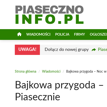
Przejdź
do
treści
WIADOMOŚCI
POLICJA
FIRMY
OGŁOSZE
UWAGA!
Dołącz do nowej grupy
Pias
Strona główna
/
Wiadomości
/
Bajkowa przygoda – Noc w b
Bajkowa przygoda – 
Piasecznie