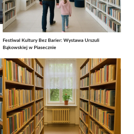
Festiwal Kultury Bez Barier: Wystawa Urszuli
Bąkowskiej w Piasecznie