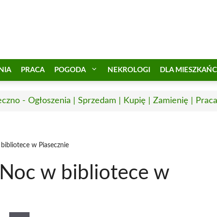
NIA
PRACA
POGODA
NEKROLOGI
DLA MIESZKAŃ
eczno - Ogłoszenia | Sprzedam | Kupię | Zamienię | Prac
ibliotece w Piasecznie
Noc w bibliotece w