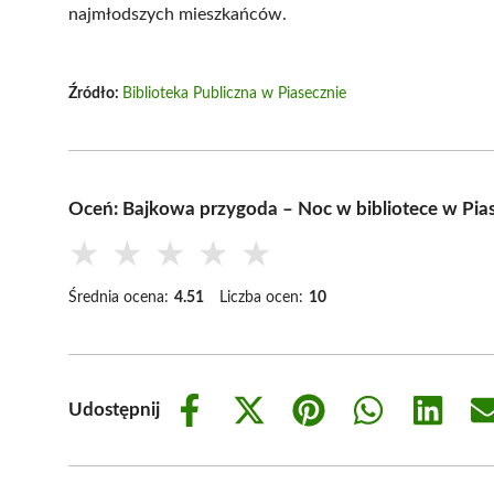
najmłodszych mieszkańców.
Źródło:
Biblioteka Publiczna w Piasecznie
Oceń: Bajkowa przygoda – Noc w bibliotece w Pia
★
★
★
★
★
Średnia ocena:
4.51
Liczba ocen:
10
Udostępnij
Share
Share
Share
Share
Share
on
on
on
on
on
Facebook
X
Pinterest
WhatsApp
LinkedIn
(Twitter)