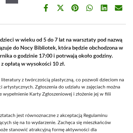
Share
Share
Share
Share
Share
Share
on
on
on
on
on
on
Facebook
X
Pinterest
WhatsApp
LinkedIn
Email
(Twitter)
a dzieci w wieku od 5 do 7 lat na warsztaty pod nazwą
zuje do Nocy Bibliotek, która będzie obchodzona w
rnika o godzinie 17:00 i potrwają około godziny.
ę z opłatą w wysokości 10 zł.
literatury z twórczością plastyczną, co pozwoli dzieciom na
i artystycznych. Zgłoszenia do udziału w zajęciach można
 wypełnienie Karty Zgłoszeniowej i złożenie jej w filii
ztatach jest równoznaczne z akceptacją Regulaminu
jących się na to wydarzenie. Zachęca się mieszkańców
 może stanowić atrakcyjną formę aktywności dla