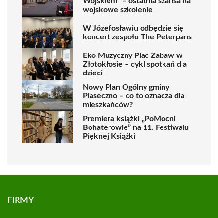
Wojskiem” – ostatnia szansa na
wojskowe szkolenie
W Józefosławiu odbędzie się
koncert zespołu The Peterpans
Eko Muzyczny Plac Zabaw w
Złotokłosie – cykl spotkań dla
dzieci
Nowy Plan Ogólny gminy
Piaseczno – co to oznacza dla
mieszkańców?
Premiera książki „PoMocni
Bohaterowie” na 11. Festiwalu
Pięknej Książki
FIRMY