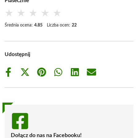
Piasecznie
★
★
★
★
★
Średnia ocena:
4.85
Liczba ocen:
22
Udostępnij
Share
Share
Share
Share
Share
Share
on
on
on
on
on
on
Facebook
X
Pinterest
WhatsApp
LinkedIn
Email
(Twitter)
Dołącz do nas na Facebooku!