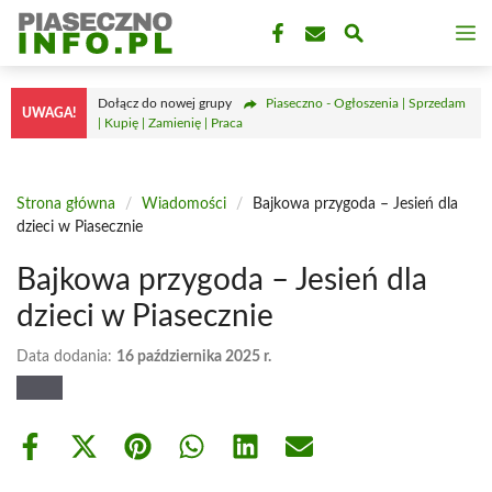
Przejdź
M
do
treści
Dołącz do nowej grupy
Piaseczno - Ogłoszenia | Sprzedam
UWAGA!
| Kupię | Zamienię | Praca
Strona główna
/
Wiadomości
/
Bajkowa przygoda – Jesień dla
dzieci w Piasecznie
Bajkowa przygoda – Jesień dla
dzieci w Piasecznie
Data dodania:
16 października 2025 r.
Share
Share
Share
Share
Share
Share
on
on
on
on
on
on
Facebook
X
Pinterest
WhatsApp
LinkedIn
Email