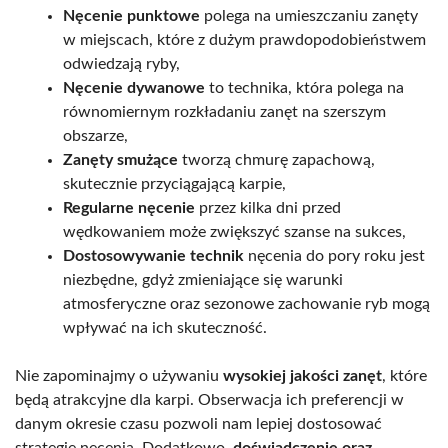
Nęcenie punktowe
polega na umieszczaniu zanęty
w miejscach, które z dużym prawdopodobieństwem
odwiedzają ryby,
Nęcenie dywanowe
to technika, która polega na
równomiernym rozkładaniu zanęt na szerszym
obszarze,
Zanęty smużące
tworzą chmurę zapachową,
skutecznie przyciągającą karpie,
Regularne nęcenie
przez kilka dni przed
wędkowaniem może zwiększyć szanse na sukces,
Dostosowywanie technik
nęcenia do pory roku jest
niezbędne, gdyż zmieniające się warunki
atmosferyczne oraz sezonowe zachowanie ryb mogą
wpływać na ich skuteczność.
Nie zapominajmy o używaniu
wysokiej jakości zanęt
, które
będą atrakcyjne dla karpi. Obserwacja ich preferencji w
danym okresie czasu pozwoli nam lepiej dostosować
strategię nęcenia. Dodatkowo,
doświadczenie oraz