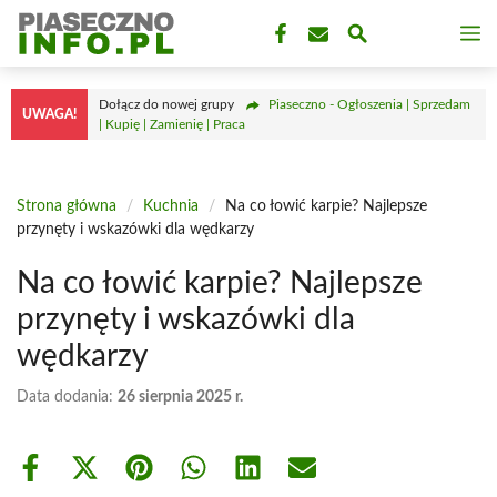
Przejdź
M
do
treści
Dołącz do nowej grupy
Piaseczno - Ogłoszenia | Sprzedam
UWAGA!
| Kupię | Zamienię | Praca
Strona główna
/
Kuchnia
/
Na co łowić karpie? Najlepsze
przynęty i wskazówki dla wędkarzy
Na co łowić karpie? Najlepsze
przynęty i wskazówki dla
wędkarzy
Data dodania:
26 sierpnia 2025 r.
Share
Share
Share
Share
Share
Share
on
on
on
on
on
on