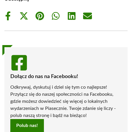
Share
Share
Share
Share
Share
Share
on
on
on
on
on
on
Facebook
X
Pinterest
WhatsApp
LinkedIn
Email
(Twitter)
Dołącz do nas na Facebooku!
Odkrywaj, dyskutuj i dziel się tym co najlepsze!
Przyłącz się do naszej społeczności na Facebooku,
gdzie możesz dowiedzieć się więcej o lokalnych
wydarzeniach w Piasecznie. Twoje zdanie się liczy -
polub naszą stronę i bądź na bieżąco!
Polub nas!