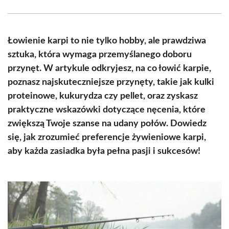
Facebook
X
Pinterest
WhatsApp
LinkedIn
Email
(Twitter)
Łowienie karpi to nie tylko hobby, ale prawdziwa
sztuka, która wymaga przemyślanego doboru
przynęt. W artykule odkryjesz, na co łowić karpie,
poznasz najskuteczniejsze przynęty, takie jak kulki
proteinowe, kukurydza czy pellet, oraz zyskasz
praktyczne wskazówki dotyczące nęcenia, które
zwiększą Twoje szanse na udany połów. Dowiedz
się, jak zrozumieć preferencje żywieniowe karpi,
aby każda zasiadka była pełna pasji i sukcesów!