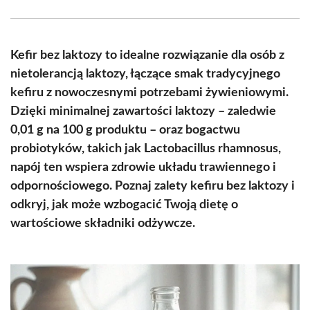
Facebook
X
Pinterest
WhatsApp
LinkedIn
Email
(Twitter)
Kefir bez laktozy to idealne rozwiązanie dla osób z
nietolerancją laktozy, łączące smak tradycyjnego
kefiru z nowoczesnymi potrzebami żywieniowymi.
Dzięki minimalnej zawartości laktozy – zaledwie
0,01 g na 100 g produktu – oraz bogactwu
probiotyków, takich jak Lactobacillus rhamnosus,
napój ten wspiera zdrowie układu trawiennego i
odpornościowego. Poznaj zalety kefiru bez laktozy i
odkryj, jak może wzbogacić Twoją dietę o
wartościowe składniki odżywcze.