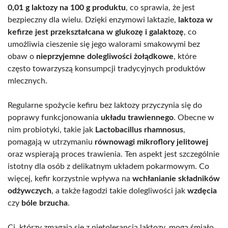
0,01 g laktozy na 100 g produktu
, co sprawia, że jest
bezpieczny dla wielu. Dzięki enzymowi laktazie,
laktoza w
kefirze jest przekształcana w glukozę i galaktozę
, co
umożliwia cieszenie się jego walorami smakowymi bez
obaw o
nieprzyjemne dolegliwości żołądkowe
, które
często towarzyszą konsumpcji tradycyjnych produktów
mlecznych.
Regularne spożycie kefiru bez laktozy przyczynia się do
poprawy funkcjonowania
układu trawiennego
. Obecne w
nim probiotyki, takie jak
Lactobacillus rhamnosus
,
pomagają w utrzymaniu
równowagi mikroflory jelitowej
oraz wspierają proces trawienia. Ten aspekt jest szczególnie
istotny dla osób z delikatnym układem pokarmowym. Co
więcej, kefir korzystnie wpływa na
wchłanianie składników
odżywczych
, a także łagodzi takie dolegliwości jak
wzdęcia
czy
bóle brzucha
.
Ci, którzy zmagają się z nietolerancją laktozy, mogą śmiało