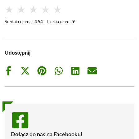
★
★
★
★
★
Średnia ocena:
4.54
Liczba ocen:
9
Udostępnij
Share
Share
Share
Share
Share
Share
on
on
on
on
on
on
Facebook
X
Pinterest
WhatsApp
LinkedIn
Email
(Twitter)
Dołącz do nas na Facebooku!