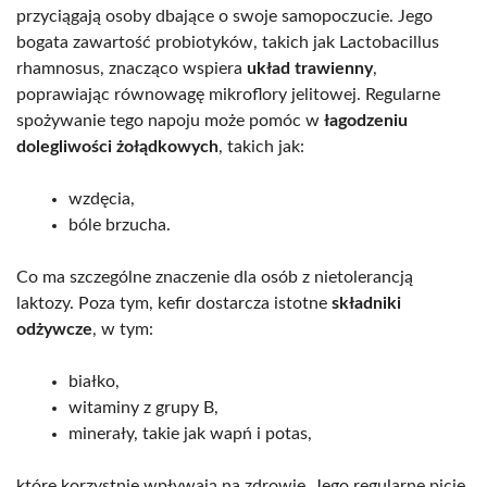
przyciągają osoby dbające o swoje samopoczucie. Jego
bogata zawartość probiotyków, takich jak Lactobacillus
rhamnosus, znacząco wspiera
układ trawienny
,
poprawiając równowagę mikroflory jelitowej. Regularne
spożywanie tego napoju może pomóc w
łagodzeniu
dolegliwości żołądkowych
, takich jak:
wzdęcia,
bóle brzucha.
Co ma szczególne znaczenie dla osób z nietolerancją
laktozy. Poza tym, kefir dostarcza istotne
składniki
odżywcze
, w tym:
białko,
witaminy z grupy B,
minerały, takie jak wapń i potas,
które korzystnie wpływają na zdrowie. Jego regularne picie