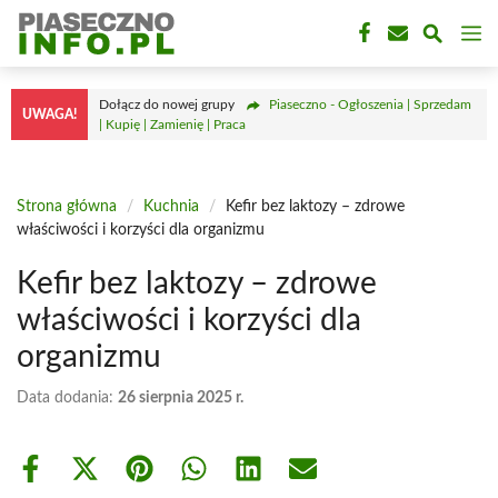
Przejdź
M
do
treści
Dołącz do nowej grupy
Piaseczno - Ogłoszenia | Sprzedam
UWAGA!
| Kupię | Zamienię | Praca
Strona główna
/
Kuchnia
/
Kefir bez laktozy – zdrowe
właściwości i korzyści dla organizmu
Kefir bez laktozy – zdrowe
właściwości i korzyści dla
organizmu
Data dodania:
26 sierpnia 2025 r.
Share
Share
Share
Share
Share
Share
on
on
on
on
on
on