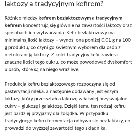
laktozy a tradycyjnym kefirem?
Różnice między
kefirem bezlaktozowym
a
tradycyjnym
kefirem
koncentrują się głównie na zawartości laktozy oraz
sposobach ich wytwarzania. Kefir bezlaktozowy ma
minimalną ilość laktozy – wynosi ona poniżej 0,01 g na 100
g produktu, co czyni go świetnym wyborem dla osób z
nietolerancją laktozy. Z kolei tradycyjny kefir zawiera
znaczne ilości tego cukru, co może powodować dyskomfort
u osób, które są na niego wrażliwe.
Produkcja kefiru bezlaktozowego rozpoczyna się od
pasteryzacji mleka, a następnie dodawany jest enzym
laktazy, który przekształca laktozę w łatwiej przyswajalne
cukry – glukozę i galaktozę. Dzięki temu ten rodzaj kefiru
jest bardziej przyjazny dla żołądka. W przypadku
tradycyjnego kefiru fermentacja odbywa się bez laktazy, co
prowadzi do wyższej zawartości tego składnika.