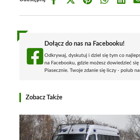
Share
Share
Share
Share
Share
on
on
on
on
on
Facebook
X
Pinterest
WhatsApp
LinkedIn
(Twitter)
Dołącz do nas na Facebooku!
Odkrywaj, dyskutuj i dziel się tym co najlep
na Facebooku, gdzie możesz dowiedzieć się
Piasecznie. Twoje zdanie się liczy - polub na
Zobacz Także