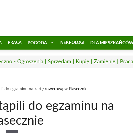
A
PRACA
POGODA
NEKROLOGI
DLA MIESZKAŃCÓ
eczno - Ogłoszenia | Sprzedam | Kupię | Zamienię | Prac
ąpili do egzaminu na kartę rowerową w Piasecznie
tąpili do egzaminu na
asecznie