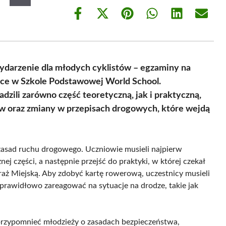
Share
Share
Share
Share
Share
Share
on
on
on
on
on
on
Facebook
X
Pinterest
WhatsApp
LinkedIn
Email
(Twitter)
ydarzenie dla młodych cyklistów – egzaminy na
sce w Szkole Podstawowej World School.
zili zarówno część teoretyczną, jak i praktyczną,
w oraz zmiany w przepisach drogowych, które wejdą
zasad ruchu drogowego. Uczniowie musieli najpierw
j części, a następnie przejść do praktyki, w której czekał
raż Miejską. Aby zdobyć kartę rowerową, uczestnicy musieli
prawidłowo zareagować na sytuacje na drodze, takie jak
 przypomnieć młodzieży o zasadach bezpieczeństwa,