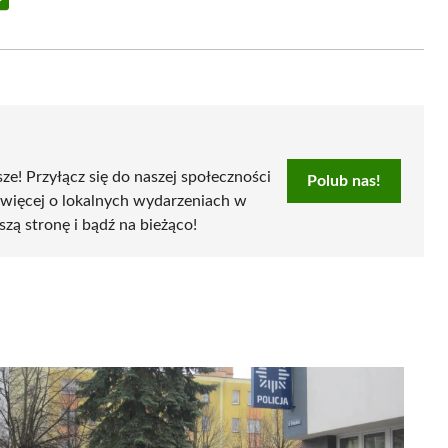
Share
on
Email
sze! Przyłącz się do naszej społeczności
Polub nas!
 więcej o lokalnych wydarzeniach w
szą stronę i bądź na bieżąco!