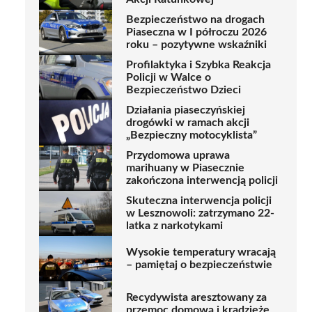
Bezpieczeństwo na drogach
Piaseczna w I półroczu 2026
roku – pozytywne wskaźniki
Profilaktyka i Szybka Reakcja
Policji w Walce o
Bezpieczeństwo Dzieci
Działania piaseczyńskiej
drogówki w ramach akcji
„Bezpieczny motocyklista”
Przydomowa uprawa
marihuany w Piasecznie
zakończona interwencją policji
Skuteczna interwencja policji
w Lesznowoli: zatrzymano 22-
latka z narkotykami
Wysokie temperatury wracają
– pamiętaj o bezpieczeństwie
Recydywista aresztowany za
przemoc domową i kradzieże