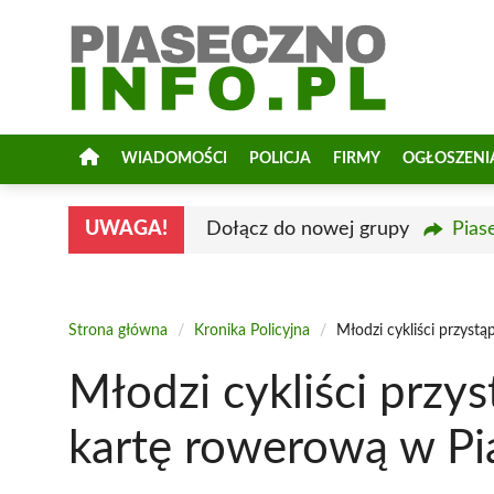
Przejdź
do
treści
WIADOMOŚCI
POLICJA
FIRMY
OGŁOSZENI
UWAGA!
Dołącz do nowej grupy
Pias
Strona główna
/
Kronika Policyjna
/
Młodzi cykliści przyst
Młodzi cykliści przys
kartę rowerową w Pi