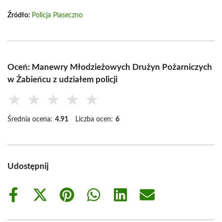
Źródło:
Policja Piaseczno
Oceń: Manewry Młodzieżowych Drużyn Pożarniczych
w Żabieńcu z udziałem policji
★
★
★
★
★
Średnia ocena:
4.91
Liczba ocen:
6
Udostępnij
Share
Share
Share
Share
Share
Share
on
on
on
on
on
on
Facebook
X
Pinterest
WhatsApp
LinkedIn
Email
(Twitter)