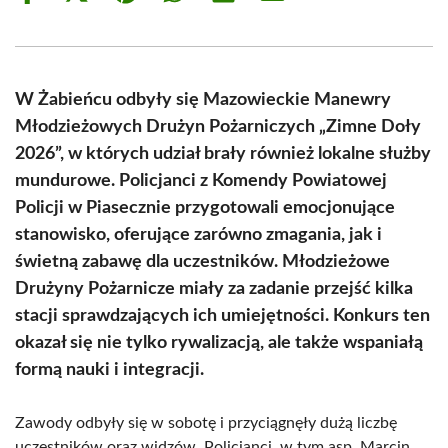
on
on
on
on
on
on
Facebook
X
Pinterest
WhatsApp
LinkedIn
Email
(Twitter)
W Żabieńcu odbyły się Mazowieckie Manewry
Młodzieżowych Drużyn Pożarniczych „Zimne Doły
2026”, w których udział brały również lokalne służby
mundurowe. Policjanci z Komendy Powiatowej
Policji w Piasecznie przygotowali emocjonujące
stanowisko, oferujące zarówno zmagania, jak i
świetną zabawę dla uczestników. Młodzieżowe
Drużyny Pożarnicze miały za zadanie przejść kilka
stacji sprawdzających ich umiejętności. Konkurs ten
okazał się nie tylko rywalizacją, ale także wspaniałą
formą nauki i integracji.
Zawody odbyły się w sobotę i przyciągnęły dużą liczbę
uczestników oraz widzów. Policjanci, w tym asp. Marcin