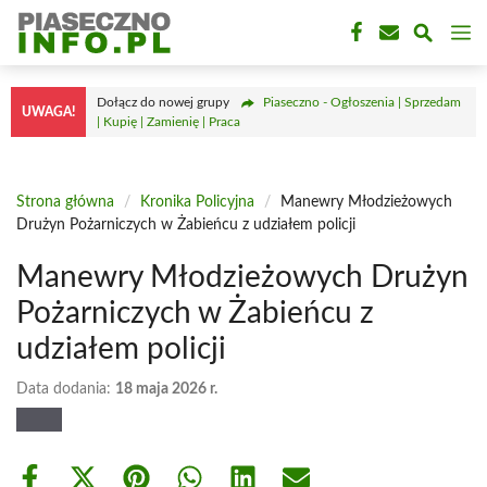
Przejdź
M
do
treści
Dołącz do nowej grupy
Piaseczno - Ogłoszenia | Sprzedam
UWAGA!
| Kupię | Zamienię | Praca
Strona główna
/
Kronika Policyjna
/
Manewry Młodzieżowych
Drużyn Pożarniczych w Żabieńcu z udziałem policji
Manewry Młodzieżowych Drużyn
Pożarniczych w Żabieńcu z
udziałem policji
Data dodania:
18 maja 2026 r.
Share
Share
Share
Share
Share
Share