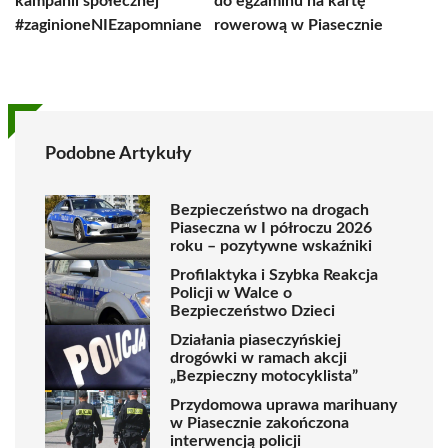
kampanii społecznej
do egzaminu na kartę
#zaginioneNIEzapomniane
rowerową w Piasecznie
Podobne Artykuły
Bezpieczeństwo na drogach
Piaseczna w I półroczu 2026
roku – pozytywne wskaźniki
Profilaktyka i Szybka Reakcja
Policji w Walce o
Bezpieczeństwo Dzieci
Działania piaseczyńskiej
drogówki w ramach akcji
„Bezpieczny motocyklista”
Przydomowa uprawa marihuany
w Piasecznie zakończona
interwencją policji