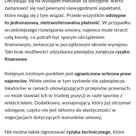
Decydując się na wynajem mieszkań za odstępne, warto
zastanowić się nad pewnymi niewygodnymi aspektami,
które mogą się z tym wiązać. Przede wszystkim
odstępne
to jednorazowa, nietransferowalna płatność
. W przypadku
wcześniejszego rozwiązania umowy, najemca może stracić
całą kwotę, co potrafi być sporym obciążeniem
finansowym, zwłaszcza w początkowym okresie wynajmu.
Taki brak możliwości odzyskania pieniędzy zwiększa
ryzyko
finansowe
.
Kolejnym istotnym punktem jest
ograniczona ochrona praw
najemców
. Wiele umów w tym systemie nie zabezpiecza
lokatorów w ramach obowiązujących przepisów prawnych,
co może stawiać ich w trudnej pozycji w razie sporów z
właścicielem. Dodatkowo, wynajmujący, który już otrzymał
odstępne, często nie jest skłonny do elastyczności w
negocjacjach dotyczących warunków umowy.
Nie można także zignorować
ryzyka technicznego
, które