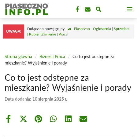
Przejdź
M
do
treści
Dołącz do nowej grupy
Piaseczno - Ogłoszenia | Sprzedam
UWAGA!
| Kupię | Zamienię | Praca
Strona główna
/
Biznes i Praca
/
Co to jest odstępne za
mieszkanie? Wyjaśnienie i porady
Co to jest odstępne za
mieszkanie? Wyjaśnienie i porady
Data dodania:
10 sierpnia 2025 r.
Share
Share
Share
Share
Share
Share
on
on
on
on
on
on
Facebook
X
Pinterest
WhatsApp
LinkedIn
Email
(Twitter)