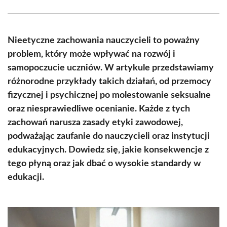
Facebook
X
Pinterest
WhatsApp
LinkedIn
Email
(Twitter)
Nieetyczne zachowania nauczycieli to poważny
problem, który może wpływać na rozwój i
samopoczucie uczniów. W artykule przedstawiamy
różnorodne przykłady takich działań, od przemocy
fizycznej i psychicznej po molestowanie seksualne
oraz niesprawiedliwe ocenianie. Każde z tych
zachowań narusza zasady etyki zawodowej,
podważając zaufanie do nauczycieli oraz instytucji
edukacyjnych. Dowiedz się, jakie konsekwencje z
tego płyną oraz jak dbać o wysokie standardy w
edukacji.