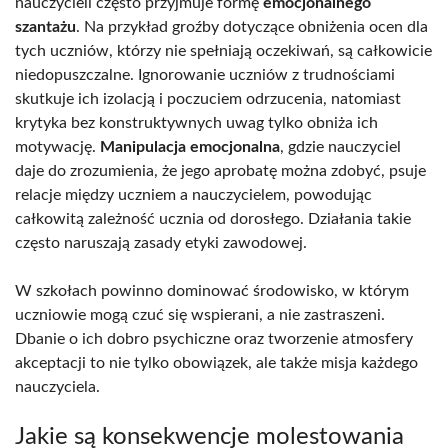
nauczycieli często przyjmuje formę
emocjonalnego
szantażu
. Na przykład groźby dotyczące obniżenia ocen dla
tych uczniów, którzy nie spełniają oczekiwań, są całkowicie
niedopuszczalne. Ignorowanie uczniów z trudnościami
skutkuje ich izolacją i poczuciem odrzucenia, natomiast
krytyka bez konstruktywnych uwag tylko obniża ich
motywację.
Manipulacja emocjonalna
, gdzie nauczyciel
daje do zrozumienia, że jego aprobatę można zdobyć, psuje
relacje między uczniem a nauczycielem, powodując
całkowitą zależność ucznia od dorosłego. Działania takie
często naruszają zasady etyki zawodowej.
W szkołach powinno dominować środowisko, w którym
uczniowie mogą czuć się wspierani, a nie zastraszeni.
Dbanie o ich dobro psychiczne oraz tworzenie atmosfery
akceptacji to nie tylko obowiązek, ale także misja każdego
nauczyciela.
Jakie są konsekwencje molestowania