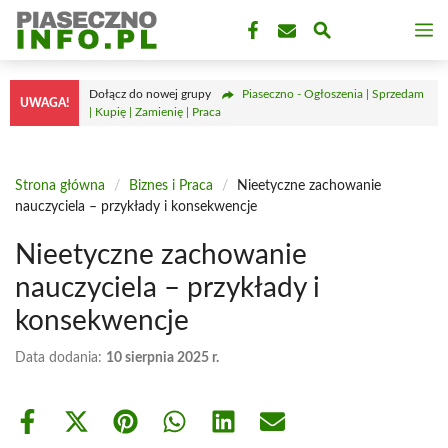
Przejdź
M
do
treści
Dołącz do nowej grupy
Piaseczno - Ogłoszenia | Sprzedam
UWAGA!
| Kupię | Zamienię | Praca
Strona główna
/
Biznes i Praca
/
Nieetyczne zachowanie
nauczyciela – przykłady i konsekwencje
Nieetyczne zachowanie
nauczyciela – przykłady i
konsekwencje
Data dodania:
10 sierpnia 2025 r.
Share
Share
Share
Share
Share
Share
on
on
on
on
on
on