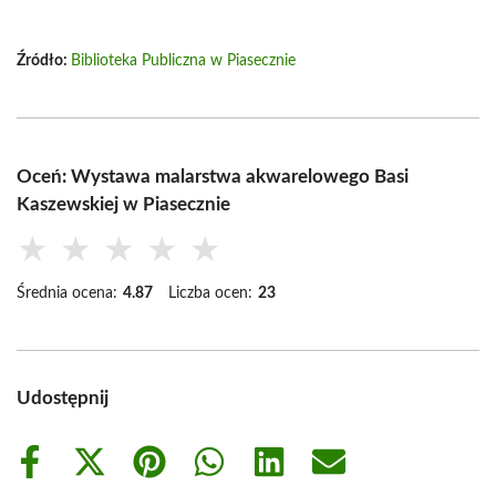
Źródło:
Biblioteka Publiczna w Piasecznie
Oceń: Wystawa malarstwa akwarelowego Basi
Kaszewskiej w Piasecznie
★
★
★
★
★
Średnia ocena:
4.87
Liczba ocen:
23
Udostępnij
Share
Share
Share
Share
Share
Share
on
on
on
on
on
on