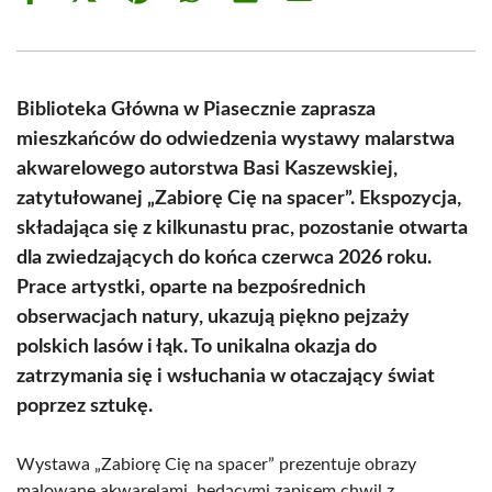
on
on
on
on
on
on
Facebook
X
Pinterest
WhatsApp
LinkedIn
Email
(Twitter)
Biblioteka Główna w Piasecznie zaprasza
mieszkańców do odwiedzenia wystawy malarstwa
akwarelowego autorstwa Basi Kaszewskiej,
zatytułowanej „Zabiorę Cię na spacer”. Ekspozycja,
składająca się z kilkunastu prac, pozostanie otwarta
dla zwiedzających do końca czerwca 2026 roku.
Prace artystki, oparte na bezpośrednich
obserwacjach natury, ukazują piękno pejzaży
polskich lasów i łąk. To unikalna okazja do
zatrzymania się i wsłuchania w otaczający świat
poprzez sztukę.
Wystawa „Zabiorę Cię na spacer” prezentuje obrazy
malowane akwarelami, będącymi zapisem chwil z