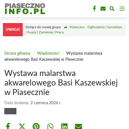
Przejdź
M
do
treści
Dołącz do nowej grupy
Piaseczno - Ogłoszenia | Sprzedam
UWAGA!
| Kupię | Zamienię | Praca
Strona główna
/
Wiadomości
/
Wystawa malarstwa
akwarelowego Basi Kaszewskiej w Piasecznie
Wystawa malarstwa
akwarelowego Basi Kaszewskiej
w Piasecznie
Data dodania:
2 czerwca 2026 r.
Share
Share
Share
Share
Share
Share