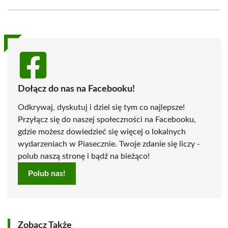
Facebook
X
Pinterest
WhatsApp
LinkedIn
Email
(Twitter)
Dołącz do nas na Facebooku!
Odkrywaj, dyskutuj i dziel się tym co najlepsze!
Przyłącz się do naszej społeczności na Facebooku,
gdzie możesz dowiedzieć się więcej o lokalnych
wydarzeniach w Piasecznie. Twoje zdanie się liczy -
polub naszą stronę i bądź na bieżąco!
Polub nas!
Zobacz Także