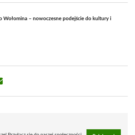
do Wołomina – nowoczesne podejście do kultury i
Share
on
Email
sze! Przyłącz się do naszej społeczności