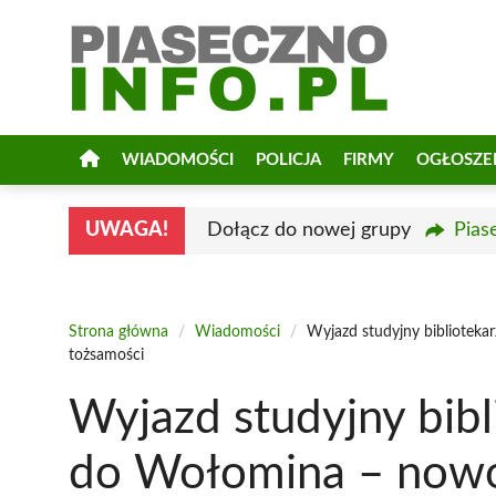
Przejdź
do
treści
WIADOMOŚCI
POLICJA
FIRMY
OGŁOSZE
UWAGA!
Dołącz do nowej grupy
Pias
Strona główna
/
Wiadomości
/
Wyjazd studyjny biblioteka
tożsamości
Wyjazd studyjny bibl
do Wołomina – nowo