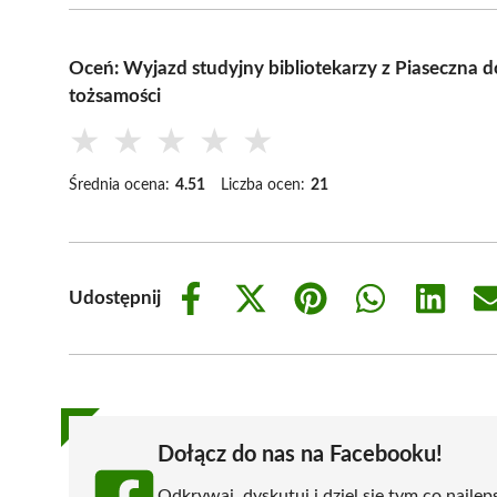
Oceń: Wyjazd studyjny bibliotekarzy z Piaseczna 
tożsamości
★
★
★
★
★
Średnia ocena:
4.51
Liczba ocen:
21
Udostępnij
Share
Share
Share
Share
Share
on
on
on
on
on
Facebook
X
Pinterest
WhatsApp
LinkedIn
(Twitter)
Dołącz do nas na Facebooku!
Odkrywaj, dyskutuj i dziel się tym co najlep