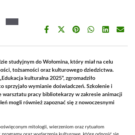
Share
Share
Share
Share
Share
Share
on
on
on
on
on
on
Facebook
X
Pinterest
WhatsApp
LinkedIn
Email
(Twitter)
dzie studyjnym do Wołomina, który miał na celu
ści, tożsamości oraz kulturowego dziedzictwa.
Edukacja kulturalna 2025”, zgromadziło
 co sprzyjało wymianie doświadczeń. Szkolenie i
 warsztatu pracy bibliotekarzy w zakresie animacji
koleń mogli również zapoznać się z nowoczesnymi
 poświęconym mitologii, wierzeniom oraz rytuałom
ć programy oraz wydarzenia kulturowe, które odnosić się