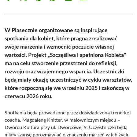
on
on
on
on
on
on
Facebook
X
Pinterest
WhatsApp
LinkedIn
Email
(Twitter)
W Piasecznie organizowane są inspirujące
spotkania dla kobiet, które pragną zrealizować
swoje marzenia i wzmocnić poczucie własnej
wartości. Projekt „Szczęśliwa i spełniona Kobieta”
ma na celu stworzenie przestrzeni do refleksji,
rozwoju oraz wzajemnego wsparcia. Uczestniczki
będą miały okazję uczestniczyć w cyklu warsztatów,
które rozpoczną się we wrześniu 2025 i zakończą w
czerwcu 2026 roku.
Spotkania będą prowadzone przez doświadczoną trenerkę i
coacha, Magdalenę Knitter, w malowniczym miejscu –
Dworcu Kultura przy ul. Dworcowej 9. Uczestniczki będą
miały szansę porozmawiać o znaczeniu marzeń w ich życiu