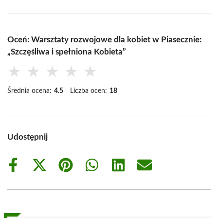
Oceń: Warsztaty rozwojowe dla kobiet w Piasecznie:
„Szczęśliwa i spełniona Kobieta”
★
★
★
★
★
Średnia ocena:
4.5
Liczba ocen:
18
Udostępnij
Share
Share
Share
Share
Share
Share
on
on
on
on
on
on
Facebook
X
Pinterest
WhatsApp
LinkedIn
Email
(Twitter)