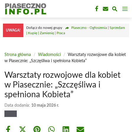
Przejdź
M
do
treści
Dołącz do nowej grupy
Piaseczno - Ogłoszenia | Sprzedam
UWAGA!
| Kupię | Zamienię | Praca
Strona główna
/
Wiadomości
/
Warsztaty rozwojowe dla kobiet
w Piasecznie: „Szczęśliwa i spełniona Kobieta”
Warsztaty rozwojowe dla kobiet
w Piasecznie: „Szczęśliwa i
spełniona Kobieta”
Data dodania:
10 maja 2026 r.
Share
Share
Share
Share
Share
Share