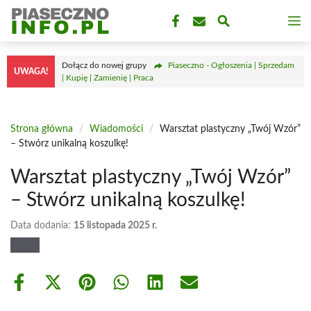
Przejdź
M
do
treści
Dołącz do nowej grupy
Piaseczno - Ogłoszenia | Sprzedam
UWAGA!
| Kupię | Zamienię | Praca
Strona główna
/
Wiadomości
/
Warsztat plastyczny „Twój Wzór”
– Stwórz unikalną koszulkę!
Warsztat plastyczny „Twój Wzór”
– Stwórz unikalną koszulkę!
Data dodania:
15 listopada 2025 r.
Share
Share
Share
Share
Share
Share
on
on
on
on
on
on
Facebook
X
Pinterest
WhatsApp
LinkedIn
Email