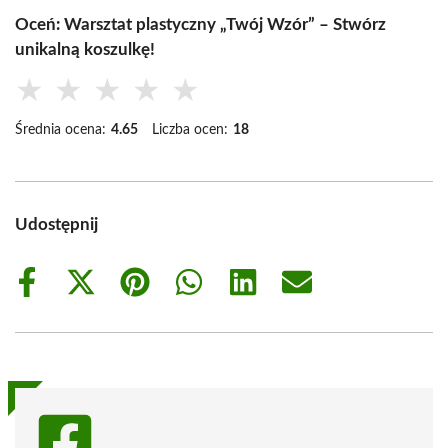
Oceń: Warsztat plastyczny „Twój Wzór” – Stwórz
unikalną koszulkę!
★
★
★
★
★
Średnia ocena:
4.65
Liczba ocen:
18
Udostępnij
Share
Share
Share
Share
Share
Share
on
on
on
on
on
on
Facebook
X
Pinterest
WhatsApp
LinkedIn
Email
(Twitter)