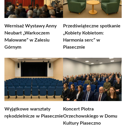
Wernisaż Wystawy Anny
Przedświąteczne spotkanie
Neubart „Warkoczem
„Kobiety Kobietom:
Malowane” w Zalesiu
Harmonia serc” w
Górnym
Piasecznie
Wyjątkowe warsztaty
Koncert Piotra
rękodzielnicze w Piasecznie
Orzechowskiego w Domu
Kultury Piaseczno