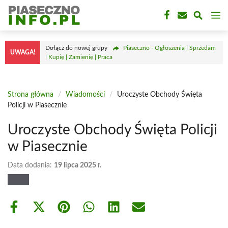
Przejdź
M
do
treści
Dołącz do nowej grupy
Piaseczno - Ogłoszenia | Sprzedam
UWAGA!
| Kupię | Zamienię | Praca
Strona główna
/
Wiadomości
/
Uroczyste Obchody Święta
Policji w Piasecznie
Uroczyste Obchody Święta Policji
w Piasecznie
Data dodania:
19 lipca 2025 r.
Share
Share
Share
Share
Share
Share
on
on
on
on
on
on
Facebook
X
Pinterest
WhatsApp
LinkedIn
Email