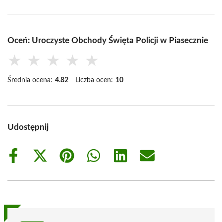
Oceń: Uroczyste Obchody Święta Policji w Piasecznie
★
★
★
★
★
Średnia ocena:
4.82
Liczba ocen:
10
Udostępnij
Share
Share
Share
Share
Share
Share
on
on
on
on
on
on
Facebook
X
Pinterest
WhatsApp
LinkedIn
Email
(Twitter)