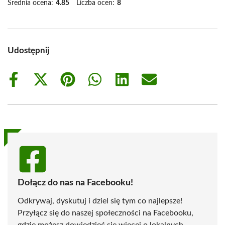
Średnia ocena:
4.85
Liczba ocen:
8
Udostępnij
Share
Share
Share
Share
Share
Share
on
on
on
on
on
on
Facebook
X
Pinterest
WhatsApp
LinkedIn
Email
(Twitter)
Dołącz do nas na Facebooku!
Odkrywaj, dyskutuj i dziel się tym co najlepsze!
Przyłącz się do naszej społeczności na Facebooku,