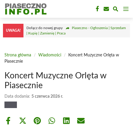
Przejdź
M
do
treści
Dołącz do nowej grupy
Piaseczno - Ogłoszenia | Sprzedam
UWAGA!
| Kupię | Zamienię | Praca
Strona główna
/
Wiadomości
/
Koncert Muzyczne Orlęta w
Piasecznie
Koncert Muzyczne Orlęta w
Piasecznie
Data dodania:
5 czerwca 2026 r.
Share
Share
Share
Share
Share
Share
on
on
on
on
on
on
Facebook
X
Pinterest
WhatsApp
LinkedIn
Email