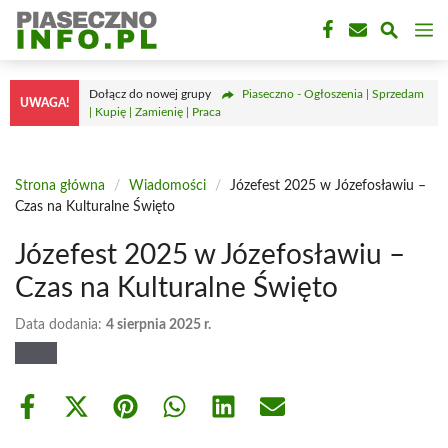
Przejdź
M
do
treści
Dołącz do nowej grupy
Piaseczno - Ogłoszenia | Sprzedam
UWAGA!
| Kupię | Zamienię | Praca
Strona główna
/
Wiadomości
/
Józefest 2025 w Józefosławiu –
Czas na Kulturalne Święto
Józefest 2025 w Józefosławiu –
Czas na Kulturalne Święto
Data dodania:
4 sierpnia 2025 r.
Share
Share
Share
Share
Share
Share
on
on
on
on
on
on
Facebook
X
Pinterest
WhatsApp
LinkedIn
Email