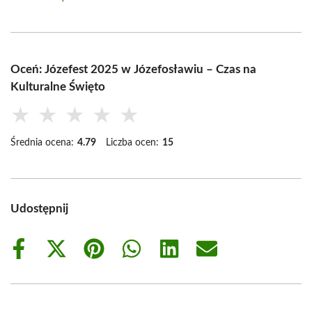
Oceń: Józefest 2025 w Józefosławiu – Czas na
Kulturalne Święto
★
★
★
★
★
Średnia ocena:
4.79
Liczba ocen:
15
Udostępnij
Share
Share
Share
Share
Share
Share
on
on
on
on
on
on
Facebook
X
Pinterest
WhatsApp
LinkedIn
Email
(Twitter)