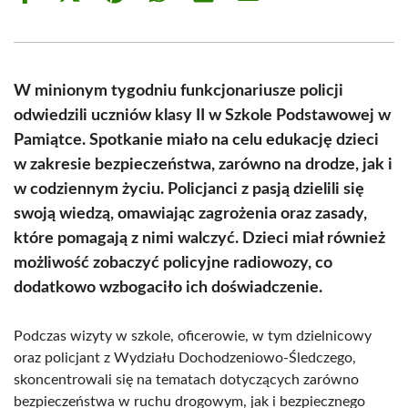
on
on
on
on
on
on
Facebook
X
Pinterest
WhatsApp
LinkedIn
Email
(Twitter)
W minionym tygodniu funkcjonariusze policji
odwiedzili uczniów klasy II w Szkole Podstawowej w
Pamiątce. Spotkanie miało na celu edukację dzieci
w zakresie bezpieczeństwa, zarówno na drodze, jak i
w codziennym życiu. Policjanci z pasją dzielili się
swoją wiedzą, omawiając zagrożenia oraz zasady,
które pomagają z nimi walczyć. Dzieci miał również
możliwość zobaczyć policyjne radiowozy, co
dodatkowo wzbogaciło ich doświadczenie.
Podczas wizyty w szkole, oficerowie, w tym dzielnicowy
oraz policjant z Wydziału Dochodzeniowo-Śledczego,
skoncentrowali się na tematach dotyczących zarówno
bezpieczeństwa w ruchu drogowym, jak i bezpiecznego