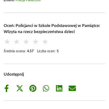
Źródło:
Policja Piaseczno
Oceń: Policjanci w Szkole Podstawowej w Pamiątce:
Wizyta na rzecz bezpieczeństwa dzieci
★
★
★
★
★
Średnia ocena:
4.57
Liczba ocen:
5
Udostępnij
Share
Share
Share
Share
Share
Share
on
on
on
on
on
on
Facebook
X
Pinterest
WhatsApp
LinkedIn
Email
(Twitter)