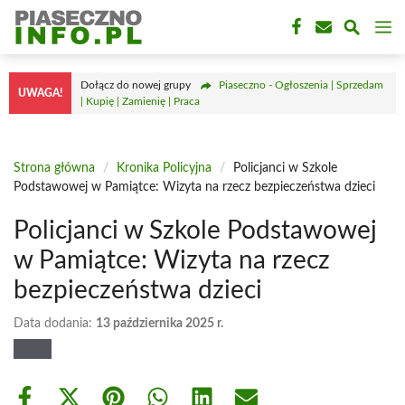
Przejdź
M
do
treści
Dołącz do nowej grupy
Piaseczno - Ogłoszenia | Sprzedam
UWAGA!
| Kupię | Zamienię | Praca
Strona główna
/
Kronika Policyjna
/
Policjanci w Szkole
Podstawowej w Pamiątce: Wizyta na rzecz bezpieczeństwa dzieci
Policjanci w Szkole Podstawowej
w Pamiątce: Wizyta na rzecz
bezpieczeństwa dzieci
Data dodania:
13 października 2025 r.
Share
Share
Share
Share
Share
Share