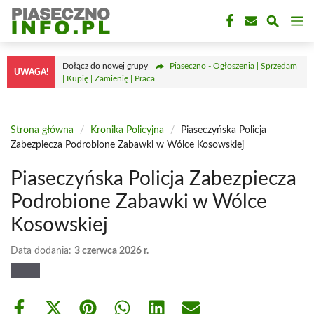
Przejdź
M
do
treści
Dołącz do nowej grupy
Piaseczno - Ogłoszenia | Sprzedam
UWAGA!
| Kupię | Zamienię | Praca
Strona główna
/
Kronika Policyjna
/
Piaseczyńska Policja
Zabezpiecza Podrobione Zabawki w Wólce Kosowskiej
Piaseczyńska Policja Zabezpiecza
Podrobione Zabawki w Wólce
Kosowskiej
Data dodania:
3 czerwca 2026 r.
Share
Share
Share
Share
Share
Share