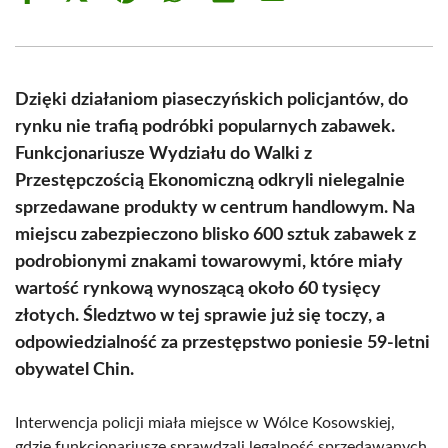
on
on
on
on
on
on
Facebook
X
Pinterest
WhatsApp
LinkedIn
Email
(Twitter)
Dzięki działaniom piaseczyńskich policjantów, do
rynku nie trafią podróbki popularnych zabawek.
Funkcjonariusze Wydziału do Walki z
Przestępczością Ekonomiczną odkryli nielegalnie
sprzedawane produkty w centrum handlowym. Na
miejscu zabezpieczono blisko 600 sztuk zabawek z
podrobionymi znakami towarowymi, które miały
wartość rynkową wynoszącą około 60 tysięcy
złotych. Śledztwo w tej sprawie już się toczy, a
odpowiedzialność za przestępstwo poniesie 59-letni
obywatel Chin.
Interwencja policji miała miejsce w Wólce Kosowskiej,
gdzie funkcjonariusze sprawdzali legalność sprzedawanych