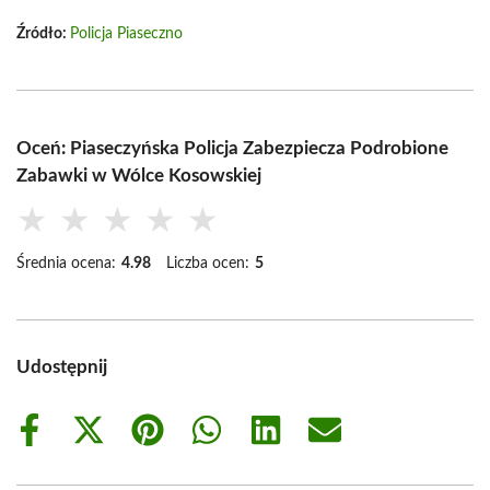
Źródło:
Policja Piaseczno
Oceń: Piaseczyńska Policja Zabezpiecza Podrobione
Zabawki w Wólce Kosowskiej
★
★
★
★
★
Średnia ocena:
4.98
Liczba ocen:
5
Udostępnij
Share
Share
Share
Share
Share
Share
on
on
on
on
on
on
Facebook
X
Pinterest
WhatsApp
LinkedIn
Email
(Twitter)