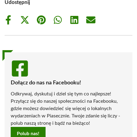
Udostępnij
Share
Share
Share
Share
Share
Share
on
on
on
on
on
on
Facebook
X
Pinterest
WhatsApp
LinkedIn
Email
(Twitter)
Dołącz do nas na Facebooku!
Odkrywaj, dyskutuj i dziel się tym co najlepsze!
Przyłącz się do naszej społeczności na Facebooku,
gdzie możesz dowiedzieć się więcej o lokalnych
wydarzeniach w Piasecznie. Twoje zdanie się liczy -
polub naszą stronę i bądź na bieżąco!
Polub nas!