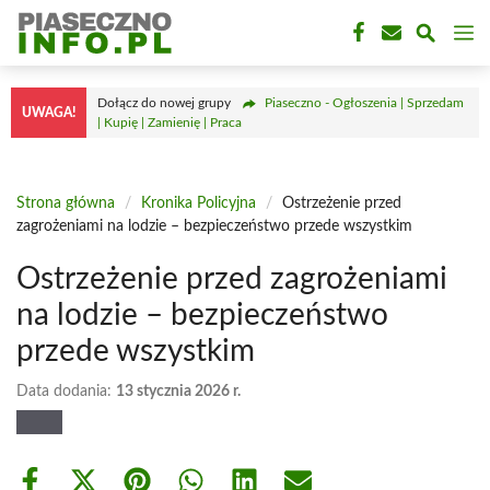
Przejdź
M
do
treści
Dołącz do nowej grupy
Piaseczno - Ogłoszenia | Sprzedam
UWAGA!
| Kupię | Zamienię | Praca
Strona główna
/
Kronika Policyjna
/
Ostrzeżenie przed
zagrożeniami na lodzie – bezpieczeństwo przede wszystkim
Ostrzeżenie przed zagrożeniami
na lodzie – bezpieczeństwo
przede wszystkim
Data dodania:
13 stycznia 2026 r.
Share
Share
Share
Share
Share
Share