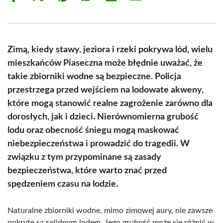
on
on
on
on
on
on
Facebook
X
Pinterest
WhatsApp
LinkedIn
Email
(Twitter)
Zimą, kiedy stawy, jeziora i rzeki pokrywa lód, wielu
mieszkańców Piaseczna może błędnie uważać, że
takie zbiorniki wodne są bezpieczne. Policja
przestrzega przed wejściem na lodowate akweny,
które mogą stanowić realne zagrożenie zarówno dla
dorosłych, jak i dzieci. Nierównomierna grubość
lodu oraz obecność śniegu mogą maskować
niebezpieczeństwa i prowadzić do tragedii. W
związku z tym przypominane są zasady
bezpieczeństwa, które warto znać przed
spędzeniem czasu na lodzie.
Naturalne zbiorniki wodne, mimo zimowej aury, nie zawsze
pokryte są solidnym lodem. Jego grubość może się różnić w