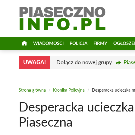
Przejdź
do
treści
WIADOMOŚCI
POLICJA
FIRMY
OGŁOSZE
UWAGA!
Dołącz do nowej grupy
Pias
Strona główna
/
Kronika Policyjna
/
Desperacka ucieczka mo
Desperacka ucieczka 
Piaseczna