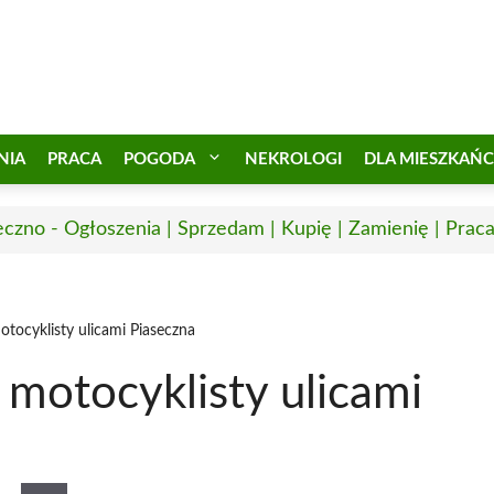
NIA
PRACA
POGODA
NEKROLOGI
DLA MIESZKAŃ
eczno - Ogłoszenia | Sprzedam | Kupię | Zamienię | Prac
tocyklisty ulicami Piaseczna
motocyklisty ulicami