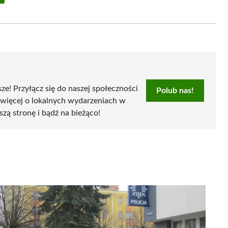
Share
on
Email
sze! Przyłącz się do naszej społeczności
Polub nas!
 więcej o lokalnych wydarzeniach w
szą stronę i bądź na bieżąco!