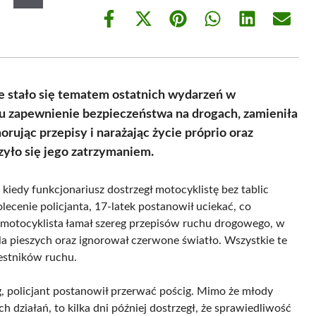
Share
Share
Share
Share
Share
Share
on
on
on
on
on
on
Facebook
X
Pinterest
WhatsApp
LinkedIn
Email
(Twitter)
e stało się tematem ostatnich wydarzeń w
elu zapewnienie bezpieczeństwa na drogach, zamieniła
rując przepisy i narażając życie próprio oraz
czyło się jego zatrzymaniem.
 kiedy funkcjonariusz dostrzegł motocyklistę bez tablic
lecenie policjanta, 17-latek postanowił uciekać, co
 motocyklista łamał szereg przepisów ruchu drogowego, w
la pieszych oraz ignorował czerwone światło. Wszystkie te
estników ruchu.
 policjant postanowił przerwać pościg. Mimo że młody
działań, to kilka dni później dostrzegł, że sprawiedliwość