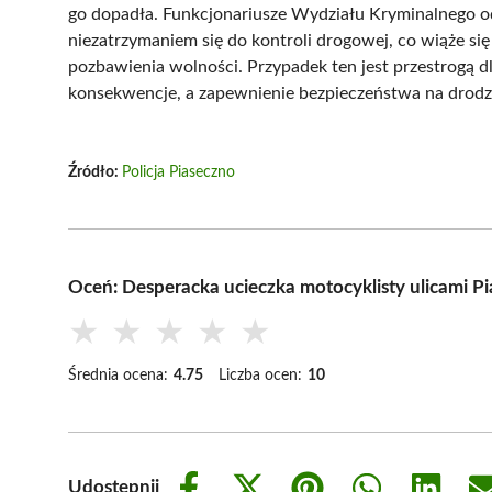
go dopadła. Funkcjonariusze Wydziału Kryminalnego odw
niezatrzymaniem się do kontroli drogowej, co wiąże si
pozbawienia wolności. Przypadek ten jest przestrogą d
konsekwencje, a zapewnienie bezpieczeństwa na drodz
Źródło:
Policja Piaseczno
Oceń: Desperacka ucieczka motocyklisty ulicami P
★
★
★
★
★
Średnia ocena:
4.75
Liczba ocen:
10
Udostępnij