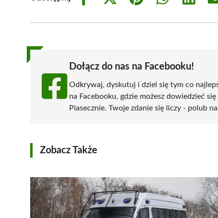
Share
Share
Share
Share
Share
on
on
on
on
on
Facebook
X
Pinterest
WhatsApp
LinkedIn
(Twitter)
Dołącz do nas na Facebooku!
Odkrywaj, dyskutuj i dziel się tym co najlep
na Facebooku, gdzie możesz dowiedzieć się
Piasecznie. Twoje zdanie się liczy - polub na
Zobacz Także