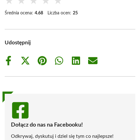
★
★
★
★
★
Średnia ocena:
4.68
Liczba ocen:
25
Udostępnij
Share
Share
Share
Share
Share
Share
on
on
on
on
on
on
Facebook
X
Pinterest
WhatsApp
LinkedIn
Email
(Twitter)
Dołącz do nas na Facebooku!
Odkrywaj, dyskutuj i dziel się tym co najlepsze!