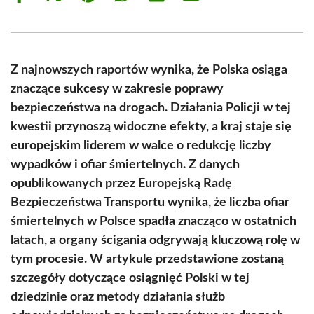
on
on
on
on
on
on
Facebook
X
Pinterest
WhatsApp
LinkedIn
Email
(Twitter)
Z najnowszych raportów wynika, że Polska osiąga
znaczące sukcesy w zakresie poprawy
bezpieczeństwa na drogach. Działania Policji w tej
kwestii przynoszą widoczne efekty, a kraj staje się
europejskim liderem w walce o redukcję liczby
wypadków i ofiar śmiertelnych. Z danych
opublikowanych przez Europejską Radę
Bezpieczeństwa Transportu wynika, że liczba ofiar
śmiertelnych w Polsce spadła znacząco w ostatnich
latach, a organy ścigania odgrywają kluczową rolę w
tym procesie. W artykule przedstawione zostaną
szczegóły dotyczące osiągnięć Polski w tej
dziedzinie oraz metody działania służb