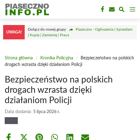
Przejdź
M
do
treści
Dołącz do nowej grupy
Piaseczno - Ogłoszenia | Sprzedam
UWAGA!
| Kupię | Zamienię | Praca
Strona główna
/
Kronika Policyjna
/
Bezpieczeństwo na polskich
drogach wzrasta dzięki działaniom Policji
Bezpieczeństwo na polskich
drogach wzrasta dzięki
działaniom Policji
Data dodania:
5 lipca 2026 r.
Share
Share
Share
Share
Share
Share