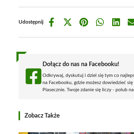
Udostępnij
Share
Share
Share
Share
Share
on
on
on
on
on
Facebook
X
Pinterest
WhatsApp
LinkedIn
(Twitter)
Dołącz do nas na Facebooku!
Odkrywaj, dyskutuj i dziel się tym co najlep
na Facebooku, gdzie możesz dowiedzieć się
Piasecznie. Twoje zdanie się liczy - polub na
Zobacz Także