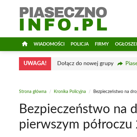
Przejdź
do
treści
WIADOMOŚCI
POLICJA
FIRMY
OGŁOSZE
UWAGA!
Dołącz do nowej grupy
Pias
Strona główna
/
Kronika Policyjna
/
Bezpieczeństwo na dro
Bezpieczeństwo na d
pierwszym półroczu