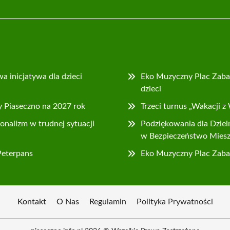
 inicjatywa dla dzieci
Eko Muzyczny Plac Zaba
dzieci
 Piaseczno na 2027 rok
Trzeci turnus „Wakacji z
jonalizm w trudnej sytuacji
Podziękowania dla Dzie
w Bezpieczeństwo Mies
Peterpans
Eko Muzyczny Plac Zabaw
Kontakt
O Nas
Regulamin
Polityka Prywatności