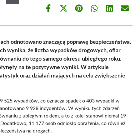
Share
Share
Share
Share
Share
Share
on
on
on
on
on
on
Facebook
X
Pinterest
WhatsApp
LinkedIn
Email
(Twitter)
ogach odnotowano znaczącą poprawę bezpieczeństwa,
ch wynika, że liczba wypadków drogowych, ofiar
orównaniu do tego samego okresu ubiegłego roku.
płynęły na te pozytywne wyniki. W artykule
tystyk oraz działań mających na celu zwiększenie
o 9 525 wypadków, co oznacza spadek o 403 wypadki w
zanotowano 9 928 incydentów. W wyniku tych zdarzeń
ównaniu z ubiegłym rokiem, a to z kolei stanowi niemal 19-
odatkowo, 11 177 osób odniosło obrażenia, co również
ieczeństwa na drogach.