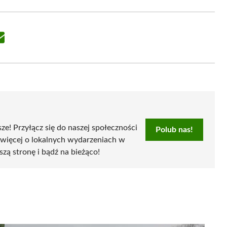
Share
on
Email
sze! Przyłącz się do naszej społeczności
Polub nas!
 więcej o lokalnych wydarzeniach w
szą stronę i bądź na bieżąco!