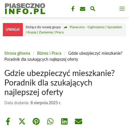
Przejdź
M
do
treści
Dołącz do nowej grupy
Piaseczno - Ogłoszenia | Sprzedam
UWAGA!
| Kupię | Zamienię | Praca
Strona główna
/
Biznes i Praca
/
Gdzie ubezpieczyć mieszkanie?
Poradnik dla szukających najlepszej oferty
Gdzie ubezpieczyć mieszkanie?
Poradnik dla szukających
najlepszej oferty
Data dodania:
8 sierpnia 2025 r.
Share
Share
Share
Share
Share
Share
on
on
on
on
on
on