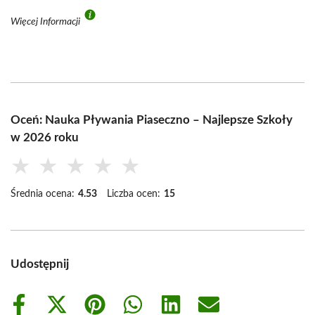
Więcej Informacji
Oceń: Nauka Pływania Piaseczno – Najlepsze Szkoły
w 2026 roku
★
★
★
★
★
Średnia ocena:
4.53
Liczba ocen:
15
Udostępnij
Share
Share
Share
Share
Share
Share