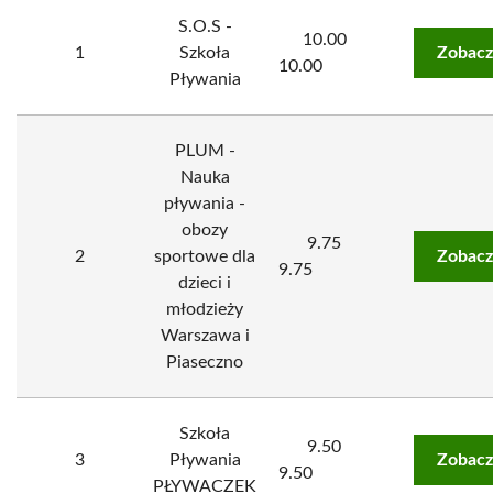
S.O.S -
10.00
1
Szkoła
Zobacz
10.00
Pływania
PLUM -
Nauka
pływania -
obozy
9.75
2
sportowe dla
Zobacz
9.75
dzieci i
młodzieży
Warszawa i
Piaseczno
Szkoła
9.50
3
Pływania
Zobacz
9.50
PŁYWACZEK