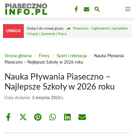
Przejdź
M
do
treści
Dołącz do nowej grupy
Piaseczno - Ogłoszenia | Sprzedam
UWAGA!
| Kupię | Zamienię | Praca
Strona główna
/
Firmy
/
Sport i rekreacja
/
Nauka Pływania
Piaseczno – Najlepsze Szkoły w 2026 roku
Nauka Pływania Piaseczno –
Najlepsze Szkoły w 2026 roku
Data dodania:
3 sierpnia 2026 r.
Share
Share
Share
Share
Share
Share
on
on
on
on
on
on
Facebook
X
Pinterest
WhatsApp
LinkedIn
Email
(Twitter)