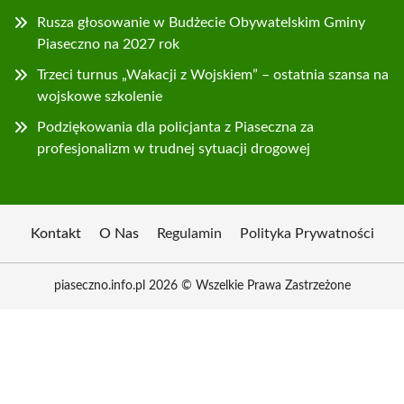
Rusza głosowanie w Budżecie Obywatelskim Gminy
Piaseczno na 2027 rok
Trzeci turnus „Wakacji z Wojskiem” – ostatnia szansa na
wojskowe szkolenie
Podziękowania dla policjanta z Piaseczna za
profesjonalizm w trudnej sytuacji drogowej
Kontakt
O Nas
Regulamin
Polityka Prywatności
piaseczno.info.pl 2026 © Wszelkie Prawa Zastrzeżone