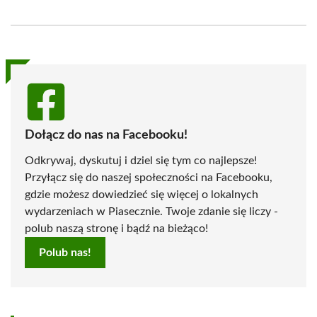
on
on
on
on
on
on
Facebook
X
Pinterest
WhatsApp
LinkedIn
Email
(Twitter)
Dołącz do nas na Facebooku!
Odkrywaj, dyskutuj i dziel się tym co najlepsze!
Przyłącz się do naszej społeczności na Facebooku,
gdzie możesz dowiedzieć się więcej o lokalnych
wydarzeniach w Piasecznie. Twoje zdanie się liczy -
polub naszą stronę i bądź na bieżąco!
Polub nas!