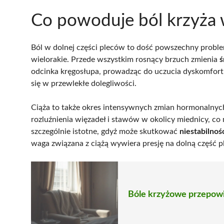
Co powoduje ból krzyża 
Ból w dolnej części pleców to dość powszechny problem
wielorakie. Przede wszystkim rosnący brzuch zmienia
ś
odcinka kręgosłupa, prowadząc do uczucia dyskomfortu.
się w przewlekłe dolegliwości.
Ciąża to także okres intensywnych zmian hormonalnyc
rozluźnienia więzadeł i stawów w okolicy miednicy, co 
szczególnie istotne, gdyż może skutkować
niestabilnoś
waga związana z ciążą wywiera presję na dolną część p
Bóle krzyżowe przepowi