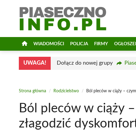
Przejdź
do
treści
WIADOMOŚCI
POLICJA
FIRMY
OGŁOSZE
UWAGA!
Dołącz do nowej grupy
Pias
Strona główna
/
Rodzicielstwo
/
Ból pleców w ciąży – czym
Ból pleców w ciąży –
złagodzić dyskomfor