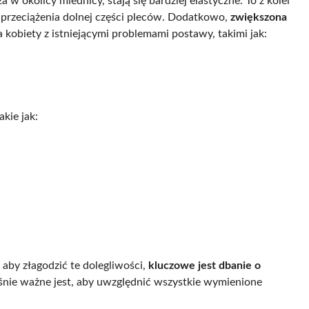
 w okolicy miednicy, stają się bardziej elastyczne. To z kolei
przeciążenia dolnej części pleców. Dodatkowo,
zwiększona
 kobiety z istniejącymi problemami postawy, takimi jak:
kie jak:
 aby złagodzić te dolegliwości,
kluczowe jest dbanie o
nie ważne jest, aby uwzględnić wszystkie wymienione