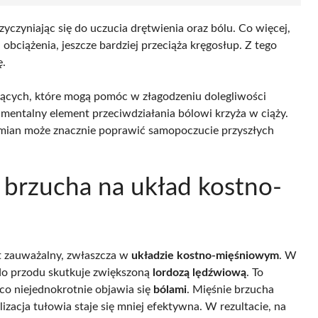
yczyniając się do uczucia drętwienia oraz bólu. Co więcej,
bciążenia, jeszcze bardziej przeciąża kręgosłup. Z tego
ę.
ających, które mogą pomóc w złagodzeniu dolegliwości
entalny element przeciwdziałania bólowi krzyża w ciąży.
zmian może znacznie poprawić samopoczucie przyszłych
o brzucha na układ kostno-
t zauważalny, zwłaszcza w
układzie kostno-mięśniowym
. W
i do przodu skutkuje zwiększoną
lordozą lędźwiową
. To
 co niejednokrotnie objawia się
bólami
. Mięśnie brzucha
ilizacja tułowia staje się mniej efektywna. W rezultacie, na