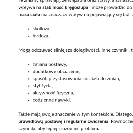
Te zmiany sprawiają, że więzadła oraz stawy, a zwłaszcza
wpływa na
stabilność kręgosłupa
i może prowadzić do 
masa ciała
ma znaczący wpływ na pojawiający się ból, a
skolioza,
lordoza.
Mogą odczuwać silniejsze dolegliwości. Inne czynniki, ta
zmiana postawy,
dodatkowe obciążenie,
sposób przystosowania się ciała do zmian,
styl życia,
aktywność fizyczna,
codzienne nawyki.
Także mają swoje znaczenie w tym kontekście. Dlatego,
prawidłową postawę i regularne ćwiczenia
. Równocześ
czynniki, aby lepiej zrozumieć problem.