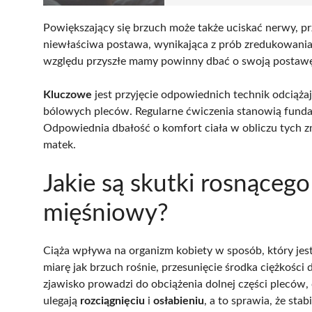
Powiększający się brzuch może także uciskać nerwy, prz
niewłaściwa postawa, wynikająca z prób zredukowania o
względu przyszłe mamy powinny dbać o swoją postaw
Kluczowe
jest przyjęcie odpowiednich technik odciąż
bólowych pleców. Regularne ćwiczenia stanowią fundam
Odpowiednia dbałość o komfort ciała w obliczu tych 
matek.
Jakie są skutki rosnąceg
mięśniowy?
Ciąża wpływa na organizm kobiety w sposób, który jes
miarę jak brzuch rośnie, przesunięcie środka ciężkośc
zjawisko prowadzi do obciążenia dolnej części pleców,
ulegają
rozciągnięciu
i
osłabieniu
, a to sprawia, że stab