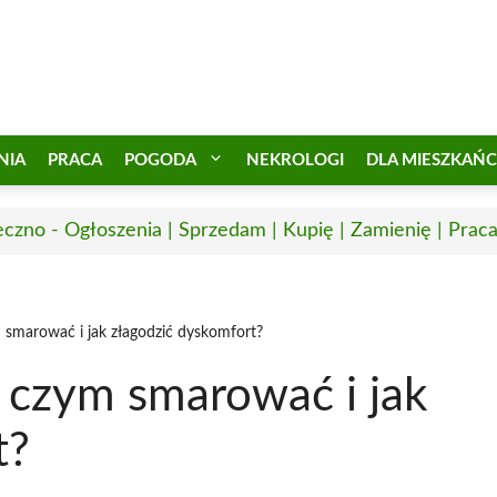
NIA
PRACA
POGODA
NEKROLOGI
DLA MIESZKAŃ
eczno - Ogłoszenia | Sprzedam | Kupię | Zamienię | Prac
 smarować i jak złagodzić dyskomfort?
 czym smarować i jak
t?