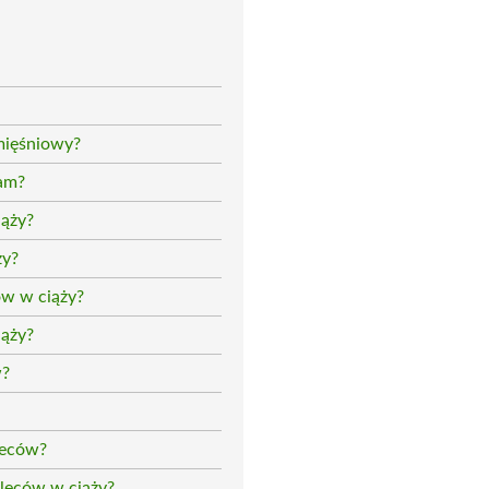
-mięśniowy?
mam?
iąży?
ży?
ów w ciąży?
iąży?
w?
leców?
pleców w ciąży?