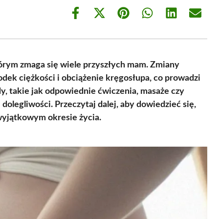
Share
Share
Share
Share
Share
Share
on
on
on
on
on
on
Facebook
X
Pinterest
WhatsApp
LinkedIn
Email
(Twitter)
tórym zmaga się wiele przyszłych mam. Zmiany
dek ciężkości i obciążenie kręgosłupa, co prowadzi
, takie jak odpowiednie ćwiczenia, masaże czy
 dolegliwości. Przeczytaj dalej, aby dowiedzieć się,
wyjątkowym okresie życia.